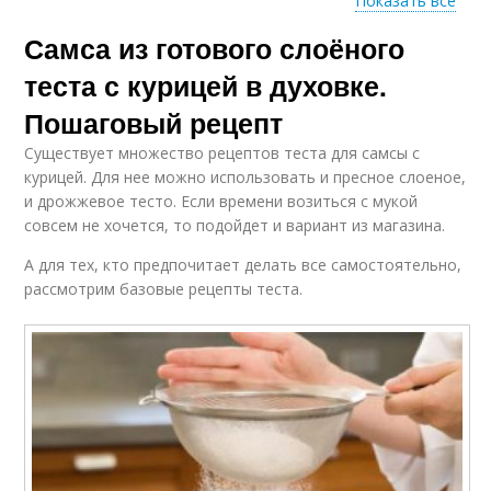
Показать все
Самса из готового слоёного
Тест с сыром
Тест с фаршем
теста с курицей в духовке.
Пошаговый рецепт
Существует множество рецептов теста для самсы с
Тест с говядиной
Тест в духовке
курицей. Для нее можно использовать и пресное слоеное,
и дрожжевое тесто. Если времени возиться с мукой
совсем не хочется, то подойдет и вариант из магазина.
А для тех, кто предпочитает делать все самостоятельно,
рассмотрим базовые рецепты теста.
Тест с мясом