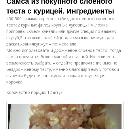
Самса из покупного слоеного
теста с курицей. Ингредиенты
450-500 граммов пресного (бездрожжевого) слоеного
теста2 куриных филе2 крупные луковицы1 ч. ложка
приправы «Хмели-сунели» или другие специи по вашему
вкусу0,5 ч. ложки соли1 яйцо для смазываниямука для
раскатываниякунжут – по желанию
Можно использовать и дрожжевое слоеное тесто, тогда
самса получится более мягкой и пышной. Но если есть
возможность выбрать – отдайте предпочтение именно
бездрожжевому тесту, именно благодаря ему у готовой
выпечки будет очень вкусная тонкая и хрустящая
корочка.
Количество порций: 12 штук