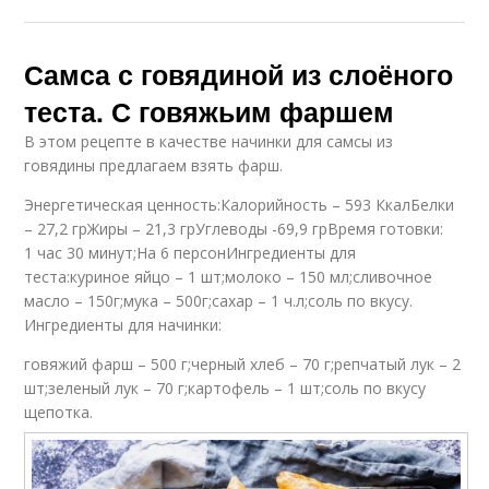
Самса с говядиной из слоёного
теста. С говяжьим фаршем
В этом рецепте в качестве начинки для самсы из
говядины предлагаем взять фарш.
Энергетическая ценность:Калорийность – 593 КкалБелки
– 27,2 грЖиры – 21,3 грУглеводы -69,9 грВремя готовки:
1 час 30 минут;На 6 персонИнгредиенты для
теста:куриное яйцо – 1 шт;молоко – 150 мл;сливочное
масло – 150г;мука – 500г;сахар – 1 ч.л;соль по вкусу.
Ингредиенты для начинки:
говяжий фарш – 500 г;черный хлеб – 70 г;репчатый лук – 2
шт;зеленый лук – 70 г;картофель – 1 шт;соль по вкусу
щепотка.