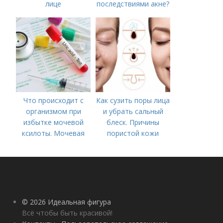
лице
последствиями акне?
Что происходит с
Как сузить поры лица
организмом при
и убрать сальный
избытке мочевой
блеск. Причины
ксилоты. Мочевая
пористой кожи
кислота в крови:
норма и отклонения
© 2026 Идеальная фигура
Всё чтобы быть красивой!