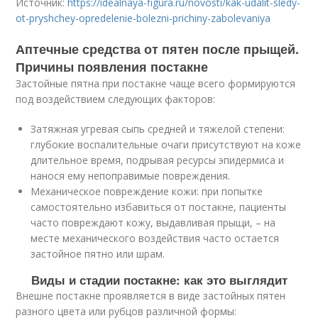
Источник:
https://idealnaya-figura.ru/novosti/kak-udalit-sledy-
ot-pryshchey-opredelenie-bolezni-prichiny-zabolevaniya
Аптечные средства от пятен после прыщей.
Причины появления постакне
Застойные пятна при постакне чаще всего формируются
под воздействием следующих факторов:
Затяжная угревая сыпь средней и тяжелой степени:
глубокие воспалительные очаги присутствуют на коже
длительное время, подрывая ресурсы эпидермиса и
нанося ему непоправимые повреждения.
Механическое повреждение кожи: при попытке
самостоятельно избавиться от постакне, пациенты
часто повреждают кожу, выдавливая прыщи, – на
месте механического воздействия часто остается
застойное пятно или шрам.
Виды и стадии постакне: как это выглядит
Внешне постакне проявляется в виде застойных пятен
разного цвета или рубцов различной формы: