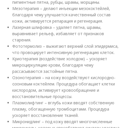
пигментные пятна, рубцы, шрамы, морщины.
Мезотерапия – делают инъекции мезококтейлей,
благодаря чему улучшается качественный состав
кожи, активируется репарация и регенерация.
Лазерная шлифовка – удаляет пятна, шрамы,
выравнивает рельеф, избавляет от признаков
старения.
Фототермолиз – выжигают верхний слой эпидермиса,
что провоцирует интенсивную регенерацию клеток.
Криотерапия (воздействие холодом) – ускоряет
микроциркуляцию крови, благодаря чему
рассасываются застойные пятна.
Озонотерапия – на кожу воздействуют кислородно-
озоновым коктейлем. Процедура обогащает клетки
кислородом, активирует кровообращение и
восстановительные процессы.
Плазмолифтинг – вглубь кожи вводят собственную
плазму, обогащенную тромбоцитами. Процедура
ускоряет восстановление тканей.
Микронидлинг – под кожу вводят многочисленные
микроуколы, которые способствуют синтезу эластина