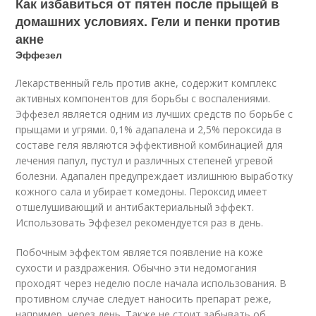
Как избавиться от пятен после прыщей в
домашних условиях. Гели и пенки против
акне
Эффезел
Лекарственный гель против акне, содержит комплекс
активных компонентов для борьбы с воспалениями.
Эффезел является одним из лучших средств по борьбе с
прыщами и угрями. 0,1% адапалена и 2,5% пероксида в
составе геля являются эффективной комбинацией для
лечения папул, пустул и различных степеней угревой
болезни. Адапален предупреждает излишнюю выработку
кожного сала и убирает комедоны. Пероксид имеет
отшелушивающий и антибактериальный эффект.
Использовать Эффезел рекомендуется раз в день.
Побочным эффектом является появление на коже
сухости и раздражения. Обычно эти недомогания
проходят через неделю после начала использования. В
противном случае следует наносить препарат реже,
например, через день. Также не стоит забывать об