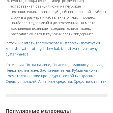
Рубцы (атрофические, гипертрофические) –
естественная реакция кожи на глубокие
воспалительные очаги. Рубцы бывают разной глубины,
формы и размера и избавление от них – процесс
наиболее трудоемкий и долгосрочный. На месте
воспаления возникает соединительная ткань,
располагающаяся в глубоких слоях эпидермиса.
Источник:
https://zdorovkrasota.ru/stati/kak-izbavitsya-ot-
krasnyh-pyaten-ot-pryshchey-kak-izbavitsya-ot-zastoynyh-
pyaten-na-lice
Категории:
Пятна на лице
,
Прыщи в домашних условиях
,
Пенки против акне
,
Застойные пятна
,
Рубцы на коже
,
Косметологические процедуры
,
Застойные красные
,
Следы от прыщей
,
Аптечные средства
,
Средства от пятен
Популярные материалы