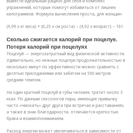
вывести идеальный рацион для себя и комплекс
упражнений, которые помогут избавиться от лишних
килограммов. Формула вычисления проста, для женщин:
(9,99 х кг веса) + (6,25 х см роста) – (4,92 х возраст) – 161.
Сколько сжигается калорий при поцелуе.
Потеря калорий при поцелуях
Поцелуй — энергозатратный вид физической активности.
Удивительно, но нежные поцелуи продолжительностью в
несколько минут по эффективности можно сравнить с
десятью приседаниями или забегом на 500 метров
средним темпом.
На один краткий поцелуй в губы человек тратит около 3
ккал. По данным сексологов пары, имеющие привычку
часто «чмокать» друг друга при встречах и расставаниях,
а также в знак благодарности, отличаются крепостью
брака и взаимопониманием.
Расход энергии может увеличиваться в зависимости от