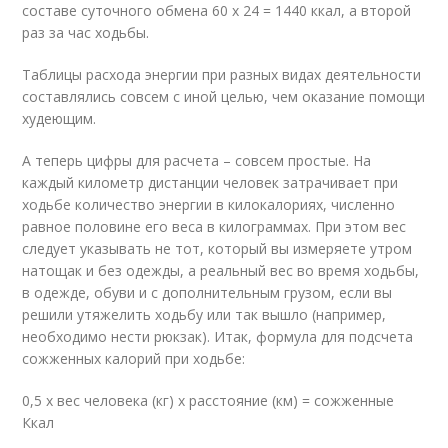
составе суточного обмена 60 х 24 = 1440 ккал, а второй
раз за час ходьбы.
Таблицы расхода энергии при разных видах деятельности
составлялись совсем с иной целью, чем оказание помощи
худеющим.
А теперь цифры для расчета – совсем простые. На
каждый километр дистанции человек затрачивает при
ходьбе количество энергии в килокалориях, численно
равное половине его веса в килограммах. При этом вес
следует указывать не тот, который вы измеряете утром
натощак и без одежды, а реальный вес во время ходьбы,
в одежде, обуви и с дополнительным грузом, если вы
решили утяжелить ходьбу или так вышло (например,
необходимо нести рюкзак). Итак, формула для подсчета
сожженных калорий при ходьбе:
0,5 х вес человека (кг) х расстояние (км) = сожженные
Ккал