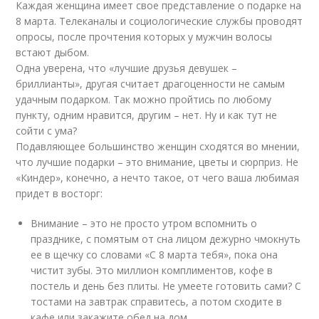
Каждая женщина имеет свое представление о подарке на
8 марта. Телеканалы и социологические службы проводят
опросы, после прочтения которых у мужчин волосы
встают дыбом.
Одна уверена, что «лучшие друзья девушек –
бриллианты», другая считает драгоценности не самым
удачным подарком. Так можно пройтись по любому
пункту, одним нравится, другим – нет. Ну и как тут не
сойти с ума?
Подавляющее большинство женщин сходятся во мнении,
что лучшие подарки – это внимание, цветы и сюрприз. Не
«Киндер», конечно, а нечто такое, от чего ваша любимая
придет в восторг:
Внимание – это не просто утром вспомнить о
празднике, с помятым от сна лицом дежурно чмокнуть
ее в щечку со словами «С 8 марта тебя», пока она
чистит зубы. Это миллион комплиментов, кофе в
постель и день без плиты. Не умеете готовить сами? С
тостами на завтрак справитесь, а потом сходите в
кафе или закажите обед на дом.