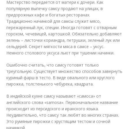
Мастерство передается от матери к дочери. Как
популярную выпечку самсу продают на улицах, в
придорожных кафе и богатых ресторанах.
Традиционно начинкой для самсы служит мясо,
пережаренный лук, специи. Иногда готовят с отварным
горохом, чечевицей, картошкой. Обязательно добавляют
зелень – листочки кориандра, петрушки, зеленый лук или
сельдерей. Секрет мягкости мяса в самсе – уксус.
Немного столового уксуса льют при тушении начинки.
Ошибочно считать, что самсу готовят только
треугольную. Существует множество способов завернуть
куриный фарш в тесто. В виде овального или круглого
пирожка, толстенького чебурека, квадрата.
В индийской кухне самсу называют «самоса» от
английского слова «samosa». Первоначальное название
происходит из персидского и иранского языка.
Неудивительно, что самсу так любят во многих странах.
Это румяные пирожки с хрустящим тестом и сочной
начинкой.