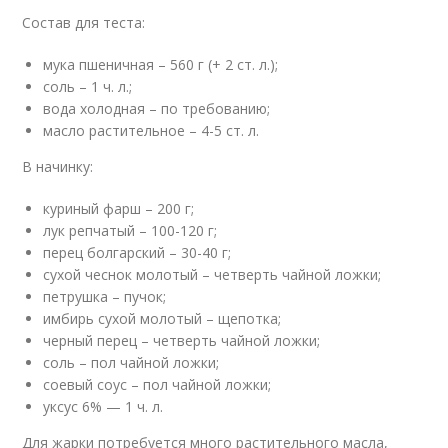
Состав для теста:
мука пшеничная – 560 г (+ 2 ст. л.);
соль – 1 ч. л.;
вода холодная – по требованию;
масло растительное – 4-5 ст. л.
В начинку:
куриный фарш – 200 г;
лук репчатый – 100-120 г;
перец болгарский – 30-40 г;
сухой чеснок молотый – четверть чайной ложки;
петрушка – пучок;
имбирь сухой молотый – щепотка;
черный перец – четверть чайной ложки;
соль – пол чайной ложки;
соевый соус – пол чайной ложки;
уксус 6% — 1 ч. л.
Для жарки потребуется много растительного масла,