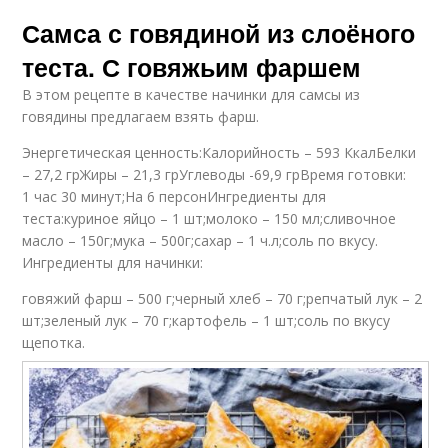
Самса с говядиной из слоёного
теста. С говяжьим фаршем
В этом рецепте в качестве начинки для самсы из
говядины предлагаем взять фарш.
Энергетическая ценность:Калорийность – 593 КкалБелки
– 27,2 грЖиры – 21,3 грУглеводы -69,9 грВремя готовки:
1 час 30 минут;На 6 персонИнгредиенты для
теста:куриное яйцо – 1 шт;молоко – 150 мл;сливочное
масло – 150г;мука – 500г;сахар – 1 ч.л;соль по вкусу.
Ингредиенты для начинки:
говяжий фарш – 500 г;черный хлеб – 70 г;репчатый лук – 2
шт;зеленый лук – 70 г;картофель – 1 шт;соль по вкусу
щепотка.