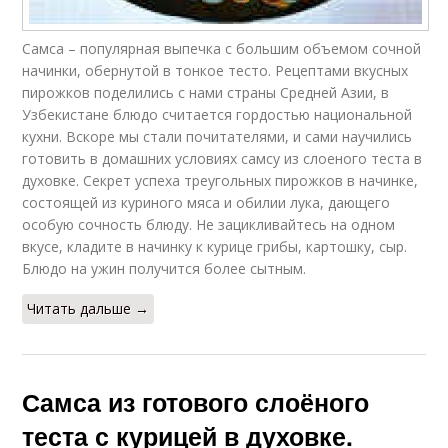
Тест в духовке
Тест с мясом
Самса – популярная выпечка с большим объемом сочной
начинки, обернутой в тонкое тесто. Рецептами вкусных
пирожков поделились с нами страны Средней Азии, в
Узбекистане блюдо считается гордостью национальной
Самс из слоенного
кухни. Вскоре мы стали почитателями, и сами научились
Тест с грибами
теста
готовить в домашних условиях самсу из слоеного теста в
духовке. Секрет успеха треугольных пирожков в начинке,
состоящей из куриного мяса и обилии лука, дающего
особую сочность блюду. Не зацикливайтесь на одном
Картошка из слоеного
Самс на кефирном
вкусе, кладите в начинку к курице грибы, картошку, сыр.
теста
тесте
Блюдо на ужин получится более сытным.
Читать дальше →
Картошка из
Тест с куриным мясом
дрожжевого теста
Самса из готового слоёного
теста с курицей в духовке.