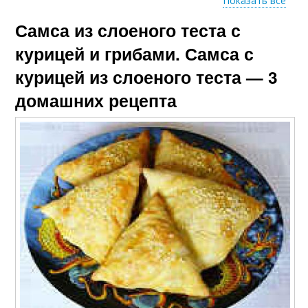
Показать все
Самса из слоеного теста с
Сыр из зеленого теста
Тест с картошкой
курицей и грибами. Самса с
курицей из слоеного теста — 3
домашних рецепта
Тест в домашних
Слоеное тесто
условиях
Самс из домашнего
Тест с фаршем
теста
Тест с сыром
Тест с говядиной