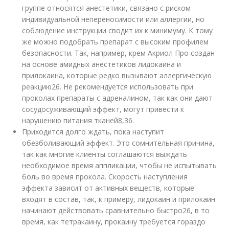
группе относятся анестетики, связано с риском
индивидуальной непереносимости или аллергии, но
соблюдение инструкции сводит их к минимуму. К тому
же можно подобрать препарат с высоким профилем
безопасности. Так, например, крем Акриол Про создан
на основе амидных анестетиков лидокаина и
прилокаина, которые редко вызывают аллергическую
реакцию
26
. Не рекомендуется использовать при
проколах препараты с адреналином, так как они дают
сосудосуживающий эффект, могут привести к
нарушению питания тканей
8,36
.
Приходится долго ждать, пока наступит
обезболивающий эффект. Это сомнительная причина,
так как многие клиенты соглашаются выждать
необходимое время аппликации, чтобы не испытывать
боль во время прокола. Скорость наступления
эффекта зависит от активных веществ, которые
входят в состав, так, к примеру, лидокаин и прилокаин
начинают действовать сравнительно быстро
26
, в то
время, как тетракаину, прокаину требуется гораздо