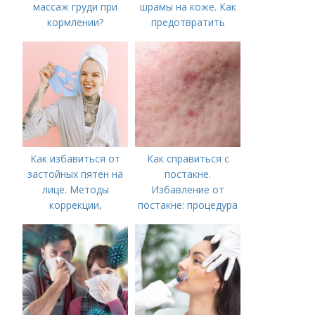
массаж груди при
шрамы на коже. Как
кормлении?
предотвратить
появление шрамов
Как избавиться от
Как справиться с
застойных пятен на
постакне.
лице. Методы
Избавление от
коррекции,
постакне: процедура
аппаратного лечения
акне и удаления
рубцов и шрамов
постакне