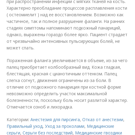
при распространении инфекции с мягких тканей на кость.
Характерно преобладание процессов расплавления кости
( остеомиелит ) над ее восстановлением. Возможно как
частичное, так и полное разрушение фаланги. На ранних
стадиях симптомы напоминают подкожный панариций,
однако, выражены гораздо более ярко. Пациент страдает
от чрезвычайно интенсивных пульсирующих болей, не
может спать.
Пораженная фаланга увеличивается в объеме, из-за чего
палец приобретает колбообразный вид. Кожа гладкая,
блестящая, красная с цианотичным оттенком. Палец
слегка согнут, движения ограничены из-за боли. В
отличие от подкожного панариция при костной форме
невозможно определить участок максимальной
болезненности, поскольку боль носит разлитой характер.
Отмечается озноб и лихорадка.
Категории:
Анестезия для пирсинга
,
Отказ от анестезии
,
Правильный уход
,
Уход за проколами
,
Медицинские
серьги
,
Серьги без последствий
,
Медицинские гвоздики