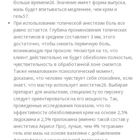
больше времени
26
. Значение имеет форма выпуска,
мазь будет впитываться медленнее, чем крем и
гель
57
.
При использовании топической анестезии боль все
равно остается. Глубина проникновения топических
анестетиков в среднем составляет 3 мм, этого
достаточно, чтобы снизить первичную боль,
возникающую при проколе. Несмотря на то, что
клиент действительно не будет обезболен полностью,
чувствительность в обработанной зоне снизится.
Также немаловажен психологический момент,
доказано, что человек чувствует себя спокойнее, если
знает, что мастер использует анестетик
26
. Выбирая
препарат для анальгезии, специалисту по пирсингу
следует ориентироваться на его мощность. Так,
проведенные исследования показали, что по
эффективности обезболивания крем на основе 2,5%
лидокаина и 2,5% прилокаина (именно такой состав у
анестетика Акриол Про), лучше, чем 4% тетракаин-
гель или мазь на основе вазелина с добавлением
фенилэфрина и концентрацией лидокаина и