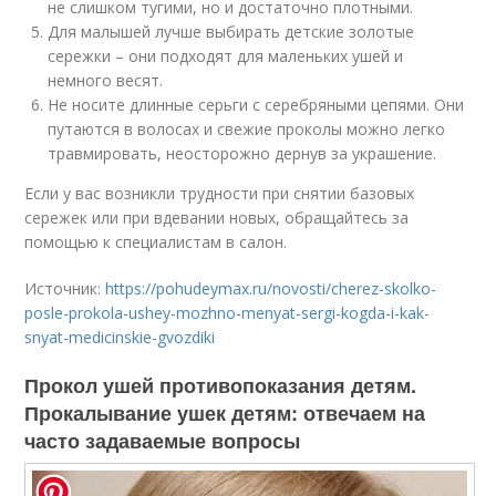
не слишком тугими, но и достаточно плотными.
Для малышей лучше выбирать детские золотые
сережки – они подходят для маленьких ушей и
немного весят.
Не носите длинные серьги с серебряными цепями. Они
путаются в волосах и свежие проколы можно легко
травмировать, неосторожно дернув за украшение.
Если у вас возникли трудности при снятии базовых
сережек или при вдевании новых, обращайтесь за
помощью к специалистам в салон.
Источник:
https://pohudeymax.ru/novosti/cherez-skolko-
posle-prokola-ushey-mozhno-menyat-sergi-kogda-i-kak-
snyat-medicinskie-gvozdiki
Прокол ушей противопоказания детям.
Прокалывание ушек детям: отвечаем на
часто задаваемые вопросы