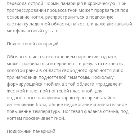
перехода острой формы панариция в хроническую . При
прогрессировании процесса гной может прорваться под
основание ногтя, распространиться в подкожную
клетчатку ладонной области, на кость и даже дистальный
межфаланговый сустав.
Подногтевой панариций
Обычно является осложнением паронихии, однако,
может развиваться и первично – в результате занозы,
колотой ранки в области свободного края ногтя либо
при нагноении подногтевой гематомы. Поскольку
формирующийся гнойник в этой области «придавлен»
жесткой и плотной ногтевой пластиной, для
подногтевого панариция характерны чрезвычайно
интенсивные боли, общее недомогание и значительное
повышение температуры. Ногтевая фаланга отечна, под
ногтем просвечивает гной.
Подкожный панариций