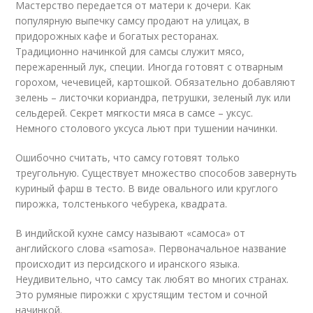
Мастерство передается от матери к дочери. Как
популярную выпечку самсу продают на улицах, в
придорожных кафе и богатых ресторанах.
Традиционно начинкой для самсы служит мясо,
пережаренный лук, специи. Иногда готовят с отварным
горохом, чечевицей, картошкой. Обязательно добавляют
зелень – листочки кориандра, петрушки, зеленый лук или
сельдерей. Секрет мягкости мяса в самсе – уксус.
Немного столового уксуса льют при тушении начинки.
Ошибочно считать, что самсу готовят только
треугольную. Существует множество способов завернуть
куриный фарш в тесто. В виде овального или круглого
пирожка, толстенького чебурека, квадрата.
В индийской кухне самсу называют «самоса» от
английского слова «samosa». Первоначальное название
происходит из персидского и иранского языка.
Неудивительно, что самсу так любят во многих странах.
Это румяные пирожки с хрустящим тестом и сочной
начинкой.