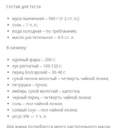
Состав для теста:
мука пшеничная – 560 г (+ 2 ст. л.);
соль – 1 ч. л.;
вода холодная – по требованию;
масло растительное – 4-5 ст. л.
В начинку:
куриный фарш – 200 г;
лук репчатый – 100-120 г;
перец болгарский – 30-40 г;
сухой чеснок молотый – четверть чайной ложки;
петрушка – пучок;
имбирь сухой молотый – щепотка;
черный перец – четверть чайной ложки;
соль – пол чайной ложки;
соевый соус – пол чайной ложки;
уксус 6% — 1 ч. л.
Для жарки потребуется много растительного масла,