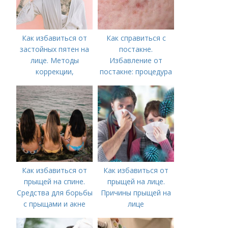
Как избавиться от
Как справиться с
застойных пятен на
постакне.
лице. Методы
Избавление от
коррекции,
постакне: процедура
аппаратного лечения
акне и удаления
рубцов и шрамов
постакне
Как избавиться от
Как избавиться от
прыщей на спине.
прыщей на лице.
Средства для борьбы
Причины прыщей на
с прыщами и акне
лице