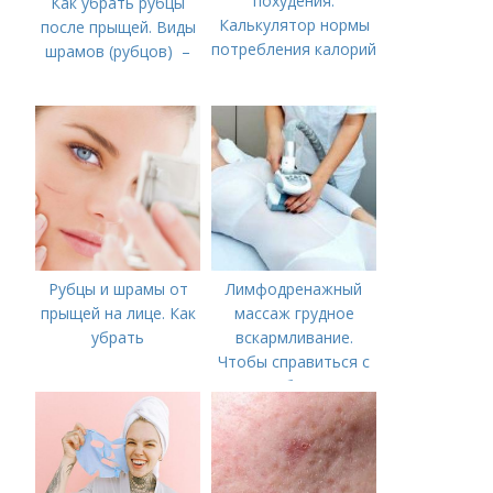
похудения.
Как убрать рубцы
Калькулятор нормы
после прыщей. Виды
потребления калорий
шрамов (рубцов) –
Рубцы и шрамы от
Лимфодренажный
прыщей на лице. Как
массаж грудное
убрать
вскармливание.
Чтобы справиться с
нагрубанием,
необходимо
предпринять
следующие действия: