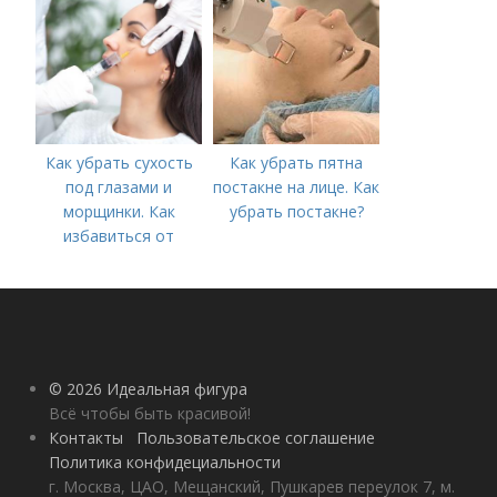
Как убрать сухость
Как убрать пятна
под глазами и
постакне на лице. Как
морщинки. Как
убрать постакне?
избавиться от
морщин под глазами:
косметологические
процедуры
© 2026 Идеальная фигура
Всё чтобы быть красивой!
Контакты
Пользовательское соглашение
Политика конфидециальности
г. Москва, ЦАО, Мещанский, Пушкарев переулок 7, м.