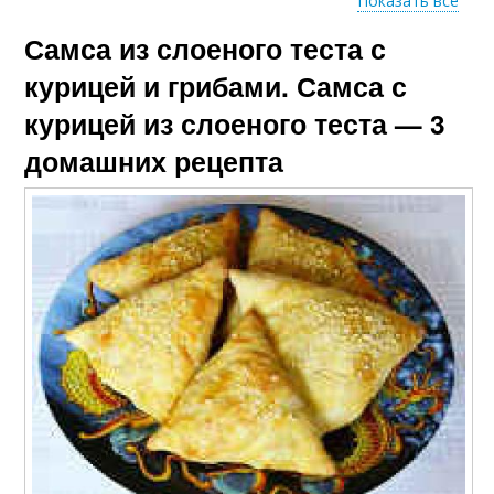
Показать все
Самса из слоеного теста с
Ингредиенты для
Сыр из зеленого теста
теста
курицей и грибами. Самса с
курицей из слоеного теста — 3
домашних рецепта
Картошка из слоеного
Тест с картошкой
теста
Картошка из
Самс на кефирном
дрожжевого теста
тесте
Самс из песочного
теста