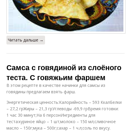
Читать дальше →
Самса с говядиной из слоёного
теста. С говяжьим фаршем
В этом рецепте в качестве начинки для самсы из
говядины предлагаем взять фарш.
Энергетическая ценность:Калорийность – 593 КкалБелки
– 27,2 грЖиры – 21,3 грУглеводы -69,9 грВремя готовки:
1 час 30 минут;На 6 персонИнгредиенты для
теста:куриное яйцо – 1 шт;молоко – 150 мл;сливочное
масло – 150г;мука – 500г;сахар – 1 ч.л;соль по вкусу.