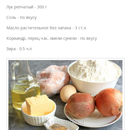
Лук репчатый - 300 г
Соль - по вкусу
Масло растительное без запаха - 3 ст.л.
Кориандр, перец ч.м., хмели-сунели - по вкусу
Зира - 0.5 ч.л.