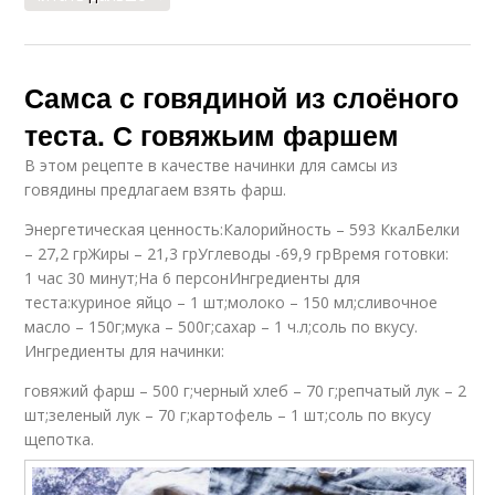
Самса с говядиной из слоёного
теста. С говяжьим фаршем
В этом рецепте в качестве начинки для самсы из
говядины предлагаем взять фарш.
Энергетическая ценность:Калорийность – 593 КкалБелки
– 27,2 грЖиры – 21,3 грУглеводы -69,9 грВремя готовки:
1 час 30 минут;На 6 персонИнгредиенты для
теста:куриное яйцо – 1 шт;молоко – 150 мл;сливочное
масло – 150г;мука – 500г;сахар – 1 ч.л;соль по вкусу.
Ингредиенты для начинки:
говяжий фарш – 500 г;черный хлеб – 70 г;репчатый лук – 2
шт;зеленый лук – 70 г;картофель – 1 шт;соль по вкусу
щепотка.