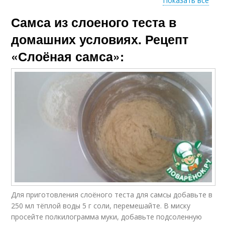
Показать все
Самса из слоеного теста в
Тест с картошкой
Тест с курицей
домашних условиях. Рецепт
«Слоёная самса»:
Тест с сыром
Тест с говядиной
Тест в духовке
Тест с мясом
Для приготовления слоёного теста для самсы добавьте в
250 мл тёплой воды 5 г соли, перемешайте. В миску
просейте полкилограмма муки, добавьте подсоленную