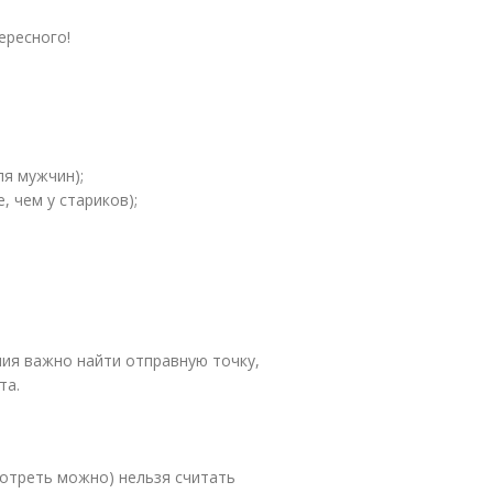
ересного!
ля мужчин);
, чем у стариков);
ния важно найти отправную точку,
та.
отреть можно) нельзя считать