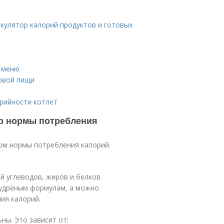
ькулятор калорий продуктов и готовых
и меню
овой пищи
рийности котлет
ор нормы потребления
ом нормы потребления калорий.
 углеводов, жиров и белков.
мудрёным формулам, а можно
ия калорий.
ны. Это зависит от: