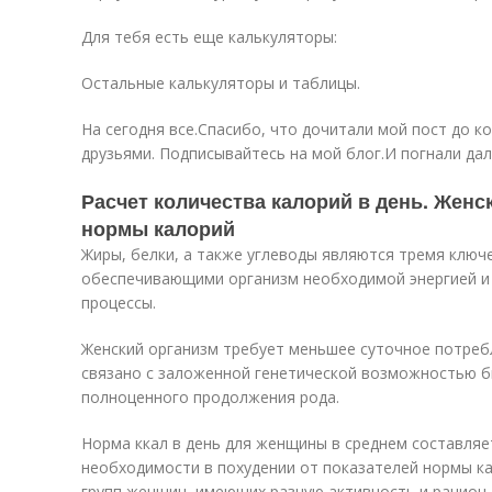
Для тебя есть еще калькуляторы:
Остальные калькуляторы и таблицы.
На сегодня все.Спасибо, что дочитали мой пост до к
друзьями. Подписывайтесь на мой блог.И погнали да
Расчет количества калорий в день. Женс
нормы калорий
Жиры, белки, а также углеводы являются тремя клю
обеспечивающими организм необходимой энергией 
процессы.
Женский организм требует меньшее суточное потреб
связано с заложенной генетической возможностью б
полноценного продолжения рода.
Норма ккал в день для женщины в среднем составляет
необходимости в похудении от показателей нормы к
групп женщин, имеющих разную активность и рацион,