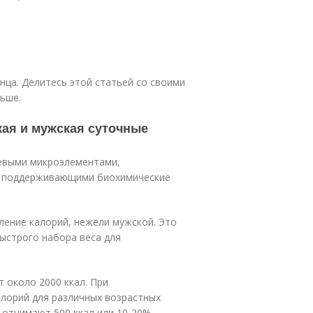
онца. Делитесь этой статьей со своими
льше.
кая и мужская суточные
чевыми микроэлементами,
и поддерживающими биохимические
ление калорий, нежели мужской. Это
ыстрого набора веса для
 около 2000 ккал. При
алорий для различных возрастных
 отнимают 500 ккал или 10-20%.