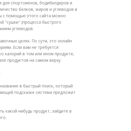
м для спортсменов, бодибилдеров и
ичество белков, жиров и углеводов в
ы с помощью этого сайта можно
ой "сушки" (процесса быстрого
анием углеводов.
авочных целях. По сути, это онлайн
риям. Если вам не требуется
о калорий в том или ином продукте,
зе продуктов на самом верху.
.
 название в быстрый поиск, который
дающей подсказке система предложит
ть какой-нибудь продукт, зайдите в
го.