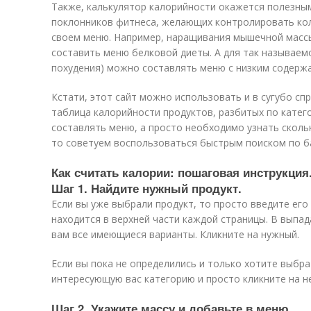
Также, калькулятор калорийности окажется полезны
поклонников фитнеса, желающих контролировать кол
своем меню. Например, наращивания мышечной масс
составить меню белковой диеты. А для так называем
похудения) можно составлять меню с низким содерж
Кстати, этот сайт можно использовать и в сугубо спр
таблица калорийности продуктов, разбитых по катего
составлять меню, а просто необходимо узнать скольк
то советуем воспользоваться быстрым поиском по ба
Как считать калории: пошаговая инструкция
Шаг 1. Найдите нужный продукт.
Если вы уже выбрали продукт, то просто введите его
находится в верхней части каждой страницы. В выпа
вам все имеющиеся варианты. Кликните на нужный.
Если вы пока не определились и только хотите выбра
интересующую вас категорию и просто кликните на не
Шаг 2. Укажите массу и добавьте в меню.