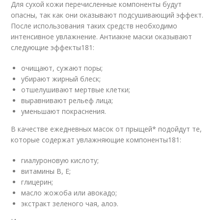
Для сухой кожи перечисленные компоненты будут
опасны, так как они оказывают подсушивающий эффект.
После использования таких средств необходимо
интенсивное увлажнение. Антиакне маски оказывают
следующие эффекты
181
:
очищают, сужают поры;
убирают жирный блеск;
отшелушивают мертвые клетки;
выравнивают рельеф лица;
уменьшают покраснения.
В качестве ежедневных масок от прыщей* подойдут те,
которые содержат увлажняющие компоненты
181
:
гиалуроновую кислоту;
витамины В, Е;
глицерин;
масло жожоба или авокадо;
экстракт зеленого чая, алоэ.