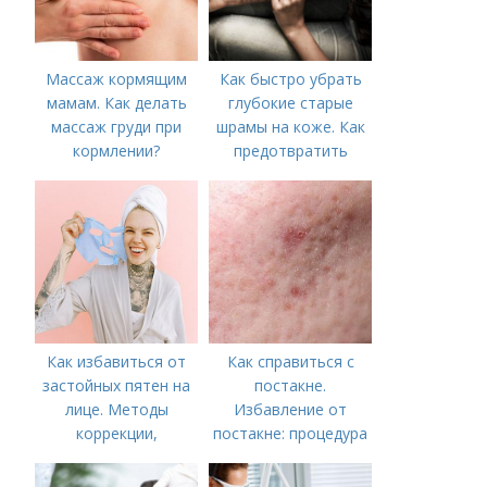
Массаж кормящим
Как быстро убрать
мамам. Как делать
глубокие старые
массаж груди при
шрамы на коже. Как
кормлении?
предотвратить
появление шрамов
Как избавиться от
Как справиться с
застойных пятен на
постакне.
лице. Методы
Избавление от
коррекции,
постакне: процедура
аппаратного лечения
акне и удаления