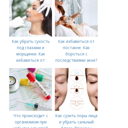
рубцов и шрамов
постакне
Как убрать сухость
Как избавиться от
под глазами и
постакне. Как
морщинки. Как
бороться с
избавиться от
последствиями акне?
морщин под глазами:
косметологические
процедуры
Что происходит с
Как сузить поры лица
организмом при
и убрать сальный