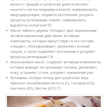
маски от прыщей и сухой кожи дома позволяет
насытить клетки эпидермиса влагой, нормализовать
микроциркуляцию, подавить воспаления, ускорить
процессы регенерации тканей, стимулировать
выработку коллагена
175
.
Масло чайного дерева. Обладает ярко выраженным
антибактериальным действием. Активные
компоненты, которые присутствуют в его составе,
очищают, обеззараживают, увлажняют кожный
покров, а также подавляют воспаления и ускоряют
процессы регенерации
176
.
Апельсиновое масло. Содержит активные компоненты,
которые выводят из организма токсины, увлажняют
кожу, устраняют отеки, ускоряют заживление ран.
Витамины. Особую пользу для сухой кожи лица
приносит аскорбиновая кислота (С), токоферол (Е),
пантенол (В5), биотин (В7)
177
.