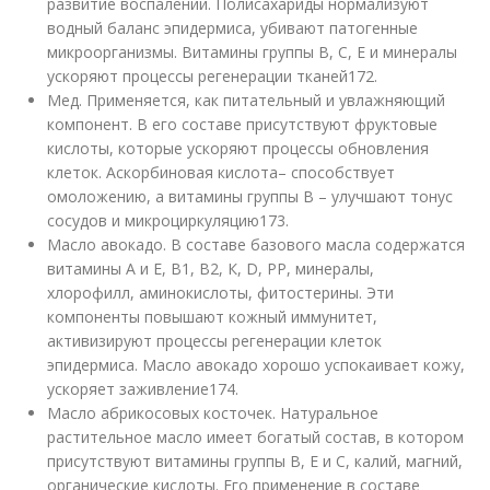
развитие воспалений. Полисахариды нормализуют
водный баланс эпидермиса, убивают патогенные
микроорганизмы. Витамины группы В, С, Е и минералы
ускоряют процессы регенерации тканей
172
.
Мед. Применяется, как питательный и увлажняющий
компонент. В его составе присутствуют фруктовые
кислоты, которые ускоряют процессы обновления
клеток. Аскорбиновая кислота– способствует
омоложению, а витамины группы В – улучшают тонус
сосудов и микроциркуляцию
173
.
Масло авокадо. В составе базового масла содержатся
витамины А и Е, В1, В2, К, D, РР, минералы,
хлорофилл, аминокислоты, фитостерины. Эти
компоненты повышают кожный иммунитет,
активизируют процессы регенерации клеток
эпидермиса. Масло авокадо хорошо успокаивает кожу,
ускоряет заживление
174
.
Масло абрикосовых косточек. Натуральное
растительное масло имеет богатый состав, в котором
присутствуют витамины группы В, Е и С, калий, магний,
органические кислоты. Его применение в составе