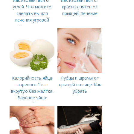
Как избавиться от
Как избавиться от
угрей. Что можете
красных пятен от
сделать вы для
прыщей. Лечение
лечения угревой
болезни (акне)
Калорийность яйца
Рубцы и шрамы от
вареного 1 шт
прыщей на лице. Как
вкрутую без желтка.
убрать
Вареное яйцо:
калорийность