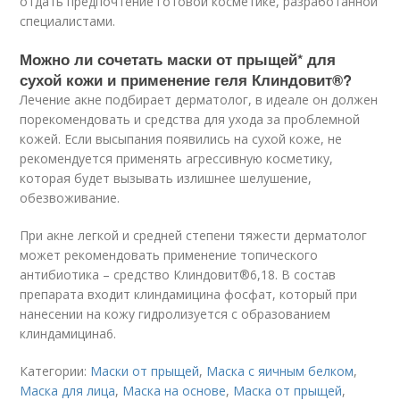
отдать предпочтение готовой косметике, разработанной
специалистами.
Можно ли сочетать маски от прыщей* для
сухой кожи и применение геля Клиндовит®?
Лечение акне подбирает дерматолог, в идеале он должен
порекомендовать и средства для ухода за проблемной
кожей. Если высыпания появились на сухой коже, не
рекомендуется применять агрессивную косметику,
которая будет вызывать излишнее шелушение,
обезвоживание.
При акне легкой и средней степени тяжести дерматолог
может рекомендовать применение топического
антибиотика – средство Клиндовит®
6,18
. В состав
препарата входит клиндамицина фосфат, который при
нанесении на кожу гидролизуется с образованием
клиндамицина
6
.
Категории:
Маски от прыщей
,
Маска с яичным белком
,
Маска для лица
,
Маска на основе
,
Маска от прыщей
,