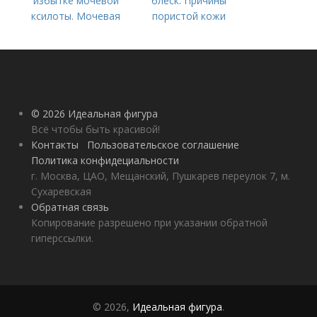
избытке мочевой
блеск. Причины
ксилоты. Мочевая
пористой кожи
кислота в крови:
норма и отклонения
© 2026 Идеальная фигура
Всё чтобы быть красивой!
Контакты
Пользовательское соглашение
Политика конфидециальности
г. Москва, ЦАО, Мещанский, Пушкарев переулок 7, м.
Сухаревская
Обратная связь
Копирование разрешено при указании обратной
гиперссылки.
© 2026,
Идеальная фигура
.