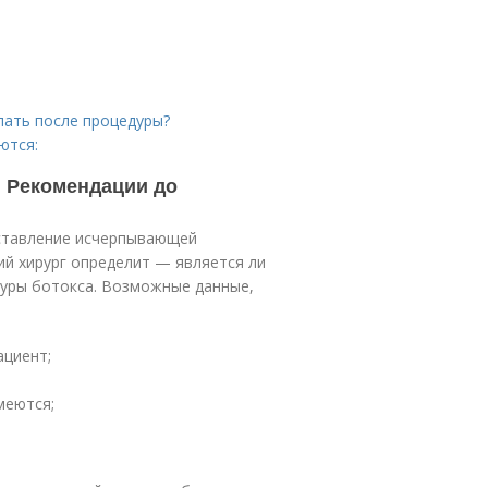
елать после процедуры?
ются:
. Рекомендации до
оставление исчерпывающей
й хирург определит — является ли
уры ботокса. Возможные данные,
ациент;
меются;