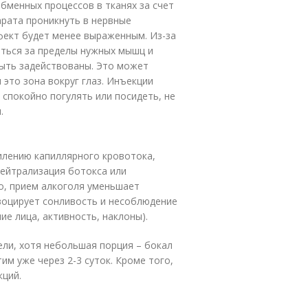
бменных процессов в тканях за счет
арата проникнуть в нервные
фект будет менее выраженным. Из-за
ться за пределы нужных мышц и
быть задействованы. Это может
это зона вокруг глаз. Инъекции
 спокойно погулять или посидеть, не
.
илению капиллярного кровотока,
нейтрализация ботокса или
о, прием алкоголя уменьшает
воцирует сонливость и несоблюдение
ие лица, активность, наклоны).
ели, хотя небольшая порция – бокал
им уже через 2-3 суток. Кроме того,
кций.