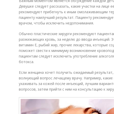
Важным моментом является обсуждение каждой дета
Девушке следует рассказать, какие участки на лице 
рекомендуют прибегнуть к иным омолаживающим тер
пациенту наилучший результат. Пациенту рекомендуе
врачом, чтобы исключить недопонимания.
Обычно пластические хирурги рекомендуют пациента
разжижающих кровь, за неделю до ввода инъекций. Э
витамин Е, рыбий жир, прочие лекарства, которые с
поможет свести к минимуму возникновение кровопо
пациентам следует исключить употребление алкоголя
ботокса.
Если женщина хочет получить ожидаемый результат,
волнующий вопрос лечащему врачу. Например, какие 
ухаживать за кожей после инъекций, лучшим вариант
вопросов, затем прийти с ним на консультацию к хиру