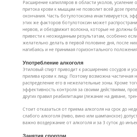
Расширение капилляров в области уколов, усиление о
притока крови к мышцам не позволит всей дозе преп
окончания. Часть ботулотоксина инактивируется, эф
этих же факторов ботулотоксин может распространи
нервов, и обездвижит волокна, которые не должны 
привести к неожиданным результатам, особенно если 
желательно делать в первой половине дня, после них
нагибаясь и не принимая горизонтального положения
Употребление алкоголя
Этиловый спирт приводит к расширению сосудов и ус
прилива крови к лицу. Поэтому возможна частичная 
распределение его в нежелательные зоны. Кроме тог
эффективность контроля за своими действиями, про
других правил реабилитации (лежание на диване, трен
Стоит отказаться от приема алкоголя на срок до нед
слабого алкоголя (пиво, вино или шампанское) допуст
важно воздержание от алкоголя и за 3 суток до инъе
Занятия спортом