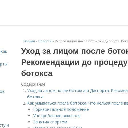
Главная
»
Новости
»
Уход за лицом после ботокса и Диспорта. Ре
Уход за лицом после бото
 Как
Рекомендации до процед
ерты
ботокса
Содержание
Уход за лицом после ботокса и Диспорта. Рекоме
кое
ботокса
Как умываться после ботокса. Что нельзя после в
Горизонтальное положение
Употребление алкоголя
Занятия спортом
сту и