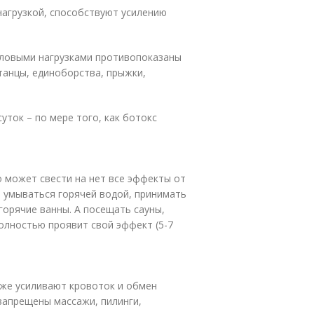
нагрузкой, способствуют усилению
иловыми нагрузками противопоказаны
танцы, единоборства, прыжки,
уток – по мере того, как ботокс
о может свести на нет все эффекты от
я умываться горячей водой, принимать
 горячие ванны. А посещать сауны,
полностью проявит свой эффект (5-7
кже усиливают кровоток и обмен
 запрещены массажи, пилинги,