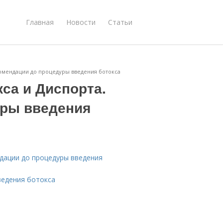
Главная
Новости
Статьи
комендации до процедуры введения ботокса
кса и Диспорта.
уры введения
ндации до процедуры введения
ведения ботокса