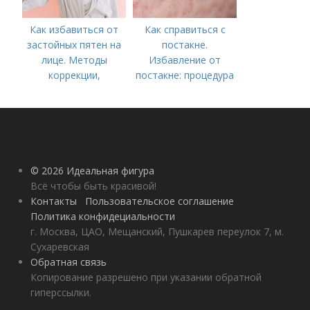
Как избавиться от
Как справиться с
застойных пятен на
постакне.
лице. Методы
Избавление от
коррекции,
постакне: процедура
аппаратного лечения
акне и удаления
рубцов и шрамов
постакне
© 2026 Идеальная фигура
Всё чтобы быть красивой!
Контакты
Пользовательское соглашение
Политика конфидециальности
г. Москва, ЦАО, Мещанский, Пушкарев переулок 7, м.
Сухаревская
Обратная связь
Копирование разрешено при указании обратной
гиперссылки.