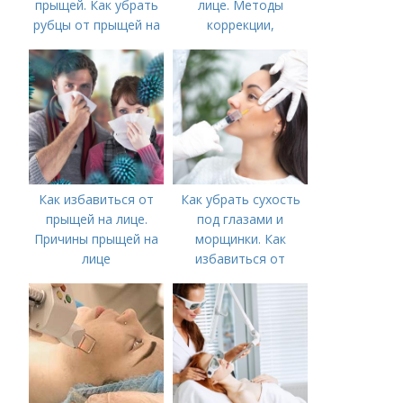
прыщей. Как убрать
лице. Методы
рубцы от прыщей на
коррекции,
лице?
аппаратного лечения
акне и удаления
рубцов и шрамов
постакне
Как избавиться от
Как убрать сухость
прыщей на лице.
под глазами и
Причины прыщей на
морщинки. Как
лице
избавиться от
морщин под глазами:
косметологические
процедуры