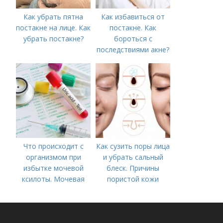
Как убрать пятна
Как избавиться от
постакне на лице. Как
постакне. Как
убрать постакне?
бороться с
последствиями акне?
Что происходит с
Как сузить поры лица
организмом при
и убрать сальный
избытке мочевой
блеск. Причины
ксилоты. Мочевая
пористой кожи
кислота в крови:
норма и отклонения