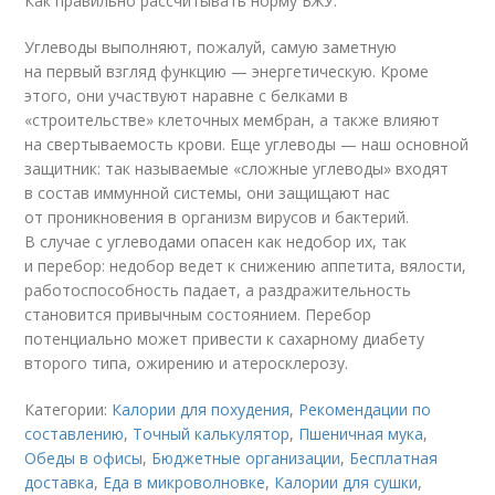
Как правильно рассчитывать норму БЖУ.
Углеводы выполняют, пожалуй, самую заметную
на первый взгляд функцию — энергетическую. Кроме
этого, они участвуют наравне с белками в
«строительстве» клеточных мембран, а также влияют
на свертываемость крови. Еще углеводы — наш основной
защитник: так называемые «сложные углеводы» входят
в состав иммунной системы, они защищают нас
от проникновения в организм вирусов и бактерий.
В случае с углеводами опасен как недобор их, так
и перебор: недобор ведет к снижению аппетита, вялости,
работоспособность падает, а раздражительность
становится привычным состоянием. Перебор
потенциально может привести к сахарному диабету
второго типа, ожирению и атеросклерозу.
Категории:
Калории для похудения
,
Рекомендации по
составлению
,
Точный калькулятор
,
Пшеничная мука
,
Обеды в офисы
,
Бюджетные организации
,
Бесплатная
доставка
,
Еда в микроволновке
,
Калории для сушки
,