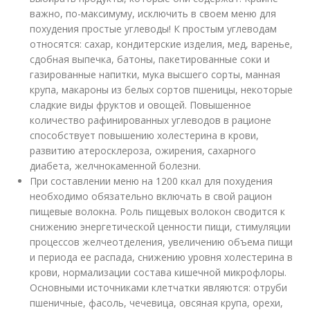
важно, по-максимуму, исключить в своем меню для
похудения простые углеводы! К простым углеводам
относятся: сахар, кондитерские изделия, мед, варенье,
сдобная выпечка, батоны, пакетированные соки и
газированные напитки, мука высшего сорты, манная
крупа, макароны из белых сортов пшеницы, некоторые
сладкие виды фруктов и овощей. Повышенное
количество рафинированных углеводов в рационе
способствует повышению холестерина в крови,
развитию атеросклероза, ожирения, сахарного
диабета, желчнокаменной болезни.
При составлении меню на 1200 ккал для похудения
необходимо обязательно включать в свой рацион
пищевые волокна. Роль пищевых волокон сводится к
снижению энергетической ценности пищи, стимуляции
процессов желчеотделения, увеличению объема пищи
и периода ее распада, снижению уровня холестерина в
крови, нормализации состава кишечной микрофлоры.
Основными источниками клетчатки являются: отруби
пшеничные, фасоль, чечевица, овсяная крупа, орехи,