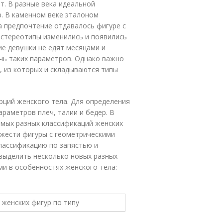
т. В разные века идеальной
. В каменном веке эталоном
а предпочтение отдавалось фигуре с
 стереотипы изменились и появились
ие девушки не едят месяцами и
чь таких параметров. Однако важно
, из которых и складываются типы
рций женского тела. Для определения
раметров плеч, талии и бедер. В
мых разных классификаций женских
ожести фигуры с геометрическими
лассификацию по запястью и
выделить несколько новых разных
ми в особенностях женского тела: