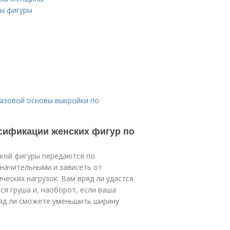
пы фигуры
базовой основы выкройки по
сификации женских фигур по
ской фигуры передаются по
значительными и зависеть от
ческих нагрузок. Вам вряд ли удастся
ся груша и, наоборот, если ваша
ряд ли сможете уменьшить ширину