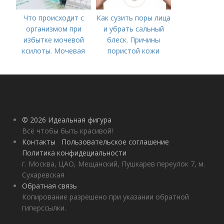
Что происходит с
Как сузить поры лица
организмом при
и убрать сальный
избытке мочевой
блеск. Причины
ксилоты. Мочевая
пористой кожи
кислота в крови:
норма и отклонения
© 2026 Идеальная фигура
Всё чтобы быть красивой!
Контакты
Пользовательское соглашение
Политика конфидециальности
г. Москва, ЦАО, Мещанский, Пушкарев переулок 7, м.
Сухаревская
Обратная связь
Копирование разрешено при указании обратной
гиперссылки.