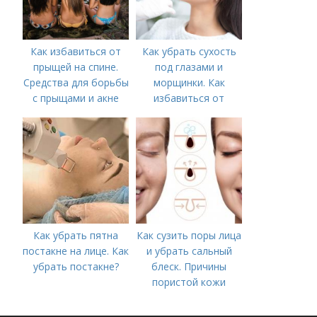
Как избавиться от
Как убрать сухость
прыщей на спине.
под глазами и
Средства для борьбы
морщинки. Как
с прыщами и акне
избавиться от
морщин под глазами:
косметологические
процедуры
Как убрать пятна
Как сузить поры лица
постакне на лице. Как
и убрать сальный
убрать постакне?
блеск. Причины
пористой кожи