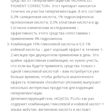
средство от гиперпигментации как «ADVANCED
PIGMENT CORRECTOR». Этот препарат наносится
точечно на участки гиперпигментации. В его составе
0,3% салициловая кислота, 1% гидроксифенокси-
пропионовая кислота, 0,5% эллаговая кислота и др.
Согласно клиническим исследованиям –
эффективность этого средства сопоставима с
применением 4% гидрохинона.
Комбинация 10% гликолевой кислоты и 0,5-1%
койевой кислоты – дает хороший эффект в течение 1-
2 месяцев при двухкратном применении в день. Это
крайне эффективная комбинация, но нужно учесть,
что если вы будете применять средства только с
одной гликолевой кислотой – вам потребуется уже
больше времени, чтобы добиться аналогичного
эффекта. Компания «Sesdеrma» (Испания) выпускает
несколько интересных продуктов для коррекции
гиперпигментации.
Депигментирующий гель «KOJICOL PLUS» как раз
содержит комбинацию гликолевой и койевой кислот +
альфа-арбутин, фитиновую кислоту и экстракт