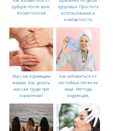
Как избавиться от
Вращение на диске
рубцов после акне.
здоровья. Простота
Косметология
использования и
компактность
Массаж кормящим
Как избавиться от
мамам. Как делать
застойных пятен на
массаж груди при
лице. Методы
кормлении?
коррекции,
аппаратного лечения
акне и удаления
рубцов и шрамов
постакне