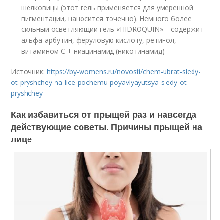
шелковицы (этот гель применяется для умеренной
пигментации, наносится точечно). Немного более
сильный осветляющий гель «HIDROQUIN» – содержит
альфа-арбутин, феруловую кислоту, ретинол,
витамином С + ниацинамид (никотинамид).
Источник:
https://by-womens.ru/novosti/chem-ubrat-sledy-
ot-pryshchey-na-lice-pochemu-poyavlyayutsya-sledy-ot-
pryshchey
Как избавиться от прыщей раз и навсегда
действующие советы. Причины прыщей на
лице