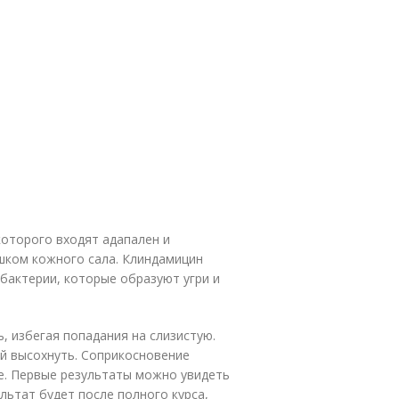
которого входят адапален и
шком кожного сала. Клиндамицин
бактерии, которые образуют угри и
, избегая попадания на слизистую.
ей высохнуть. Соприкосновение
е. Первые результаты можно увидеть
льтат будет после полного курса,