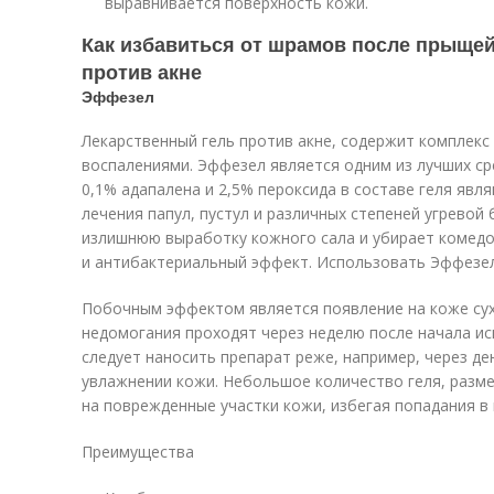
выравнивается поверхность кожи.
Как избавиться от шрамов после прыщей 
против акне
Эффезел
Лекарственный гель против акне, содержит комплекс
воспалениями. Эффезел является одним из лучших ср
0,1% адапалена и 2,5% пероксида в составе геля яв
лечения папул, пустул и различных степеней угревой
излишнюю выработку кожного сала и убирает комед
и антибактериальный эффект. Использовать Эффезел 
Побочным эффектом является появление на коже сух
недомогания проходят через неделю после начала ис
следует наносить препарат реже, например, через де
увлажнении кожи. Небольшое количество геля, разм
на поврежденные участки кожи, избегая попадания в г
Преимущества