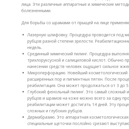
лица. Эти различные аппаратные и химические метод
болезненными.
Для борьбы со шрамами от прыщей на лице применяю
Лазерную шлифовку. Процедура проводится под м
рубцов разной степени зрелости. Реабилитационн
недель.
Срединный химический пилинг. Процедура выполня
трихлоруксусной и салициловой кислот. Обычно пр
нанесении средств человек ощущает сильное жже
Микроперфорацию. Новейший косметологический 
расширенных пор и пигментных пятен. После проц
реабилитация. Она может продолжаться от 3 до 5 
Глубокий фенольный пилинг. Это самый сложный и
рубцов и шрамов на коже можно всего за одну про
реабилитации может достигать 14 дней. Эту проц
сложных и глубоких рубцов.
Дермабразию. Это аппаратная косметологическая 
специальные щеточки послойно срезают выступаю