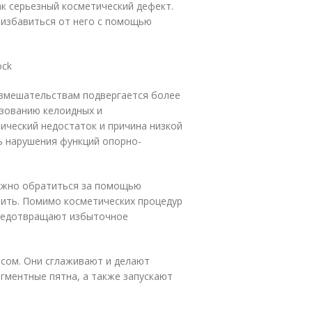
 серьезный косметический дефект.
 избавиться от него с помощью
ock
 вмешательствам подвергается более
азованию келоидных и
тический недостаток и причина низкой
ь нарушения функций опорно-
Важно обратиться за помощью
вить. Помимо косметических процедур
предотвращают избыточное
сом. Они сглаживают и делают
гментные пятна, а также запускают