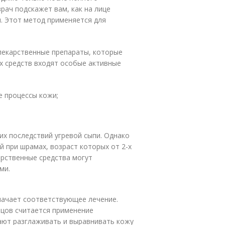
рач подскажет вам, как на лице
. Этот метод применяется для
лекарственные препараты, которые
их средств входят особые активные
е процессы кожи;
х последствий угревой сыпи. Однако
 при шрамах, возраст которых от 2-х
арственные средства могут
ми.
начает соответствующее лечение.
бцов считается применение
ают разглаживать и выравнивать кожу