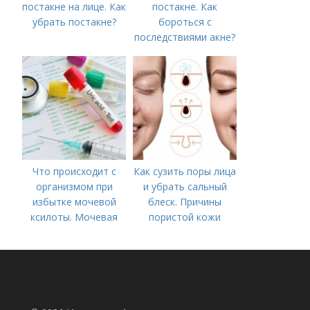
постакне на лице. Как
постакне. Как
убрать постакне?
бороться с
последствиями акне?
Что происходит с
Как сузить поры лица
организмом при
и убрать сальный
избытке мочевой
блеск. Причины
ксилоты. Мочевая
пористой кожи
кислота в крови:
норма и отклонения