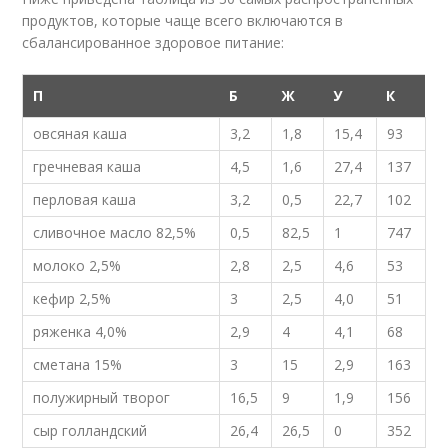
продуктов, которые чаще всего включаются в
сбалансированное здоровое питание:
П
Б
Ж
У
К
овсяная каша
3,2
1,8
15,4
93
гречневая каша
4,5
1,6
27,4
137
перловая каша
3,2
0,5
22,7
102
сливочное масло 82,5%
0,5
82,5
1
747
молоко 2,5%
2,8
2,5
4,6
53
кефир 2,5%
3
2,5
4,0
51
ряженка 4,0%
2,9
4
4,1
68
сметана 15%
3
15
2,9
163
полужирный творог
16,5
9
1,9
156
сыр голландский
26,4
26,5
0
352