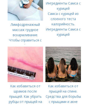
Самса с курицей из
слоеного теста
калорийность.
Лимфодренажный
Ингредиенты Самса с
массаж грудное
курицей
вскармливание.
Чтобы справиться с
нагрубанием,
необходимо
предпринять
следующие действия:
Как избавиться от
Как избавиться от
шрамов после
прыщей на спине.
прыщей. Как убрать
Средства для борьбы
рубцы от прыщей на
с прыщами и акне