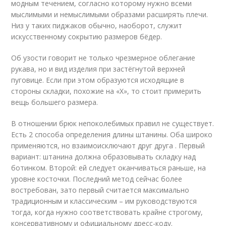
модным течением, согласно которому нужно всеми
мыслимыми и немыслимыми образами расширять плечи.
Низ у таких пиджаков обычно, наоборот, служит
искусственному сокрытию размеров бёдер.
Об узости говорит не только чрезмерное облегание
рукава, но и вид изделия при застёгнутой верхней
пуговице. Если при этом образуются исходящие в
стороны складки, похожие на «Х», то стоит примерить
вещь большего размера.
В отношении брюк непоколебимых правил не существует.
Есть 2 способа определения длины штанины. Оба широко
применяются, но взаимоисключают друг друга . Первый
вариант: штанина должна образовывать складку над
ботинком. Второй: ей следует оканчиваться раньше, на
уровне косточки. Последний метод сейчас более
востребован, зато первый считается максимально
традиционным и классическим – им руководствуются
тогда, когда нужно соответствовать крайне строгому,
консервативному и официальному дресс-коду.