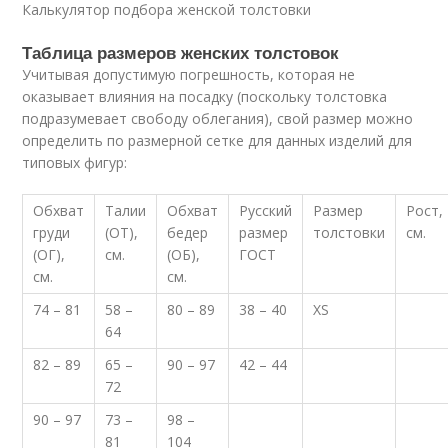
Калькулятор подбора женской толстовки
Таблица размеров женских толстовок
Учитывая допустимую погрешность, которая не
оказывает влияния на посадку (поскольку толстовка
подразумевает свободу облегания), свой размер можно
определить по размерной сетке для данных изделий для
типовых фигур:
Обхват
Талии
Обхват
Русский
Размер
Рост,
груди
(ОТ),
бедер
размер
толстовки
см.
(ОГ),
см.
(ОБ),
ГОСТ
см.
см.
74 – 81
58 –
80 – 89
38 – 40
XS
64
82 – 89
65 –
90 – 97
42 – 44
72
90 – 97
73 –
98 –
81
104