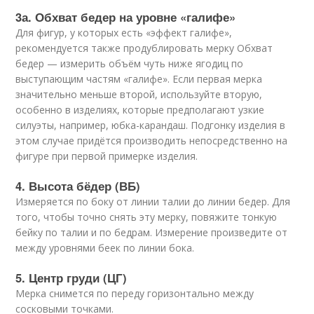
3а. Обхват бедер на уровне «галифе»
Для фигур, у которых есть «эффект галифе»,
рекомендуется также продублировать мерку Обхват
бедер — измерить объём чуть ниже ягодиц по
выступающим частям «галифе». Если первая мерка
значительно меньше второй, используйте вторую,
особенно в изделиях, которые предполагают узкие
силуэты, например, юбка-карандаш. Подгонку изделия в
этом случае придётся производить непосредственно на
фигуре при первой примерке изделия.
4. Высота бёдер (ВБ)
Измеряется по боку от линии талии до линии бедер. Для
того, чтобы точно снять эту мерку, повяжите тонкую
бейку по талии и по бедрам. Измерение произведите от
между уровнями беек по линии бока.
5. Центр груди (ЦГ)
Мерка снимется по переду горизонтально между
сосковыми точками.