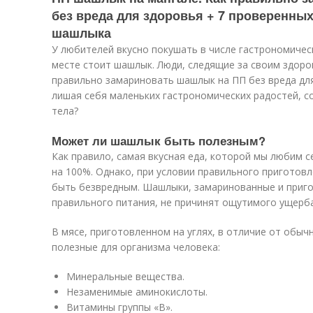
без вреда для здоровья + 7 проверенны
шашлыка
У любителей вкусно покушать в числе гастрономичес
месте стоит шашлык. Люди, следящие за своим здоро
правильно замариновать шашлык на ПП без вреда для
лишая себя маленьких гастрономических радостей, с
тела?
Может ли шашлык быть полезным?
Как правило, самая вкусная еда, которой мы любим 
на 100%. Однако, при условии правильного приготов
быть безвредным. Шашлыки, замаринованные и приг
правильного питания, не причинят ощутимого ущерб
В мясе, приготовленном на углях, в отличие от обыч
полезные для организма человека:
Минеральные вещества.
Незаменимые аминокислоты.
Витамины группы «В».