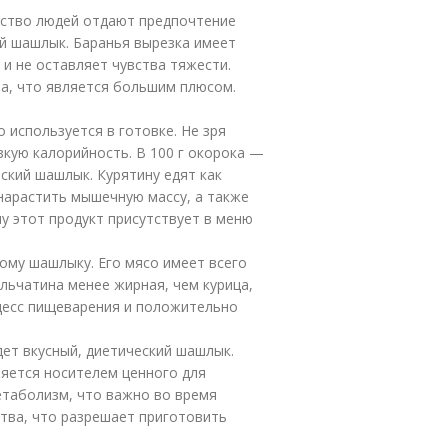
нство людей отдают предпочтение
ый шашлык. Баранья вырезка имеет
я и не оставляет чувства тяжести.
а, что является большим плюсом.
 используется в готовке. Не зря
зкую калорийность. В 100 г окорока —
еский шашлык. Курятину едят как
нарастить мышечную массу, а также
у этот продукт присутствует в меню
ому шашлыку. Его мясо имеет всего
рольчатина менее жирная, чем курица,
оцесс пищеварения и положительно
дет вкусный, диетический шашлык.
ляется носителем ценного для
етаболизм, что важно во время
ства, что разрешает приготовить