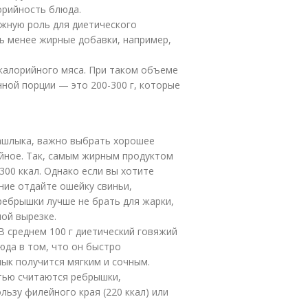
орийность блюда.
ажную роль для диетического
ь менее жирные добавки, например,
калорийного мяса. При таком объеме
нной порции — это 200-300 г, которые
ашлыка, важно выбрать хорошее
ийное. Так, самым жирным продуктом
 300 ккал. Однако если вы хотите
ние отдайте ошейку свиньи,
ребрышки лучше не брать для жарки,
ой вырезке.
В среднем 100 г диетический говяжий
юда в том, что он быстро
ык получится мягким и сочным.
тью считаются ребрышки,
льзу филейного края (220 ккал) или