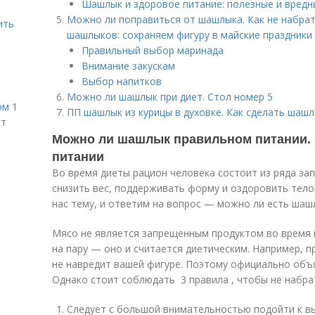
Шашлык и здоровое питание: полезные и вредн
Можно ли поправиться от шашлыка. Как не набрат
ить
шашлыков: сохраняем фигуру в майские праздники
Правильный выбор маринада
Внимание закускам
Выбор напитков
Можно ли шашлык при диет. Стол номер 5
ом 1
ПП шашлык из курицы в духовке. Как сделать шаш
ет
Можно ли шашлык правильном питании.
питании
Во время диеты рацион человека состоит из ряда за
снизить вес, поддерживать форму и оздоровить тел
нас тему, и ответим на вопрос — можно ли есть шаш
Мясо не является запрещенным продуктом во время 
на пару — оно и считается диетическим. Например, 
не навредит вашей фигуре. Поэтому официально объ
Однако стоит соблюдать 3 правила , чтобы не набрат
Следует с большой внимательностью подойти к вы