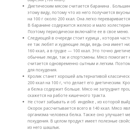
Диетическим мясом считается баранина . Больши
этому виду, потому что из него получается вкусн
на 100 г около 200 ккал. Она легко перевариваетс
В баранине содержится железо и мало холестерин
Поэтому периодически включайте ее в свое меню.
Следующей в очереди стоит курица , которая часто
ее так любят и худеющие люди, ведь она имеет ни
160 ккал, а в грудке — 100 ккал. Это точно диетич
обычные люди, так и спортсмены. Мясо помогает 
считается одновременно сытным и легким. Поэтом
для похудения.
Кролик станет хорошей альтернативой классическ
200 ккал на 100 г, что делает его диетическим. К
а белка содержит больше. Мясо не затруднит пр
скажется на работе кишечного тракта.
Не стоит забывать и об индейке , из которой вый
Окорок рассчитывается всего в 140 ккал. Мясо яв
организма человека белка. Также оно улучшает м
похудения. В целом продукт имеет полезные свой
из него шашлык.