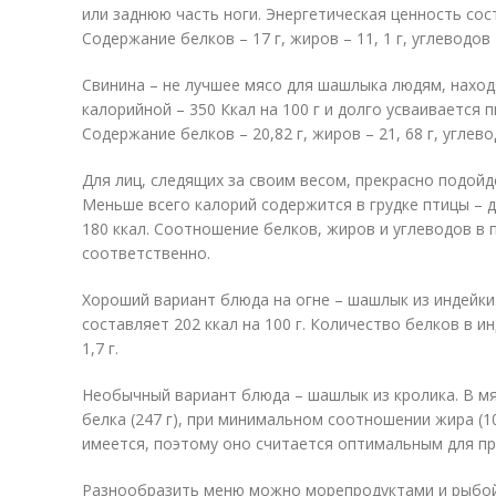
или заднюю часть ноги. Энергетическая ценность сост
Содержание белков – 17 г, жиров – 11, 1 г, углеводов –
Свинина – не лучшее мясо для шашлыка людям, наход
калорийной – 350 Ккал на 100 г и долго усваивается
Содержание белков – 20,82 г, жиров – 21, 68 г, углевод
Для лиц, следящих за своим весом, прекрасно подойд
Меньше всего калорий содержится в грудке птицы – д
180 ккал. Соотношение белков, жиров и углеводов в про
соответственно.
Хороший вариант блюда на огне – шашлык из индейки.
составляет 202 ккал на 100 г. Количество белков в инд
1,7 г.
Необычный вариант блюда – шашлык из кролика. В м
белка (247 г), при минимальном соотношении жира (10
имеется, поэтому оно считается оптимальным для п
Разнообразить меню можно морепродуктами и рыбой.