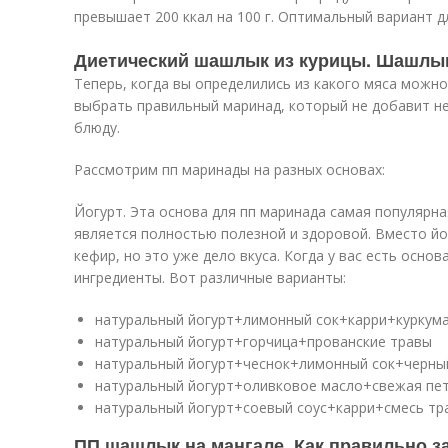
превышает 200 ккал на 100 г. Оптимальный вариант д
Диетический шашлык из курицы. Шашлык
Теперь, когда вы определились из какого мяса можн
выбрать правильный маринад, который не добавит н
блюду.
Рассмотрим пп маринады на разных основах:
Йогурт. Эта основа для пп маринада самая популярна
является полностью полезной и здоровой. Вместо й
кефир, но это уже дело вкуса. Когда у вас есть осно
ингредиенты. Вот различные варианты:
натуральный йогурт+лимонный сок+карри+куркум
натуральный йогурт+горчица+прованские травы
натуральный йогурт+чеснок+лимонный сок+черны
натуральный йогурт+оливковое масло+свежая пе
натуральный йогурт+соевый соус+карри+смесь тра
ПП шашлык на мангале. Как правильно 