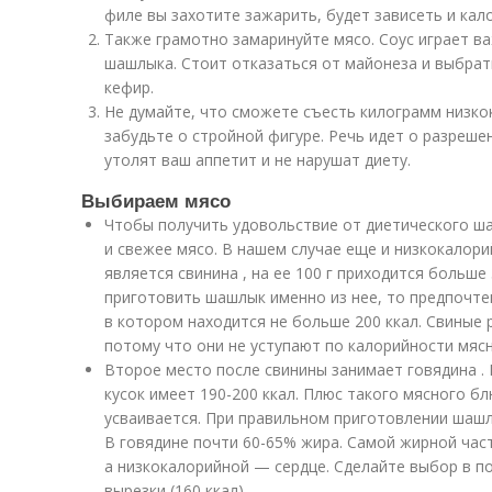
филе вы захотите зажарить, будет зависеть и кал
Также грамотно замаринуйте мясо. Соус играет в
шашлыка. Стоит отказаться от майонеза и выбрат
кефир.
Не думайте, что сможете съесть килограмм низко
забудьте о стройной фигуре. Речь идет о разреше
утолят ваш аппетит и не нарушат диету.
Выбираем мясо
Чтобы получить удовольствие от диетического ш
и свежее мясо. В нашем случае еще и низкокалор
является свинина , на ее 100 г приходится больше
приготовить шашлык именно из нее, то предпочте
в котором находится не больше 200 ккал. Свиные 
потому что они не уступают по калорийности мясн
Второе место после свинины занимает говядина . 
кусок имеет 190-200 ккал. Плюс такого мясного бл
усваивается. При правильном приготовлении шашл
В говядине почти 60-65% жира. Самой жирной час
а низкокалорийной — сердце. Сделайте выбор в по
вырезки (160 ккал).