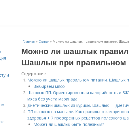
Главная
»
Статьи
»
Можно ли шашлык правильном питании. Шашл
Можно ли шашлык правил
а
ция
Шашлык при правильном 
Содержание
сту и
Можно ли шашлык правильном питании. Шашлык п
Выбираем мясо
Шашлык ПП. Ориентировочная калорийность и БЖУ
н
мяса без учета маринада
 по
Диетический шашлык из курицы. Шашлык — диетич
ПП шашлык на мангале. Как правильно замаринова
здоровья + 7 проверенных рецептов полезного ш
ак
Может ли шашлык быть полезным?