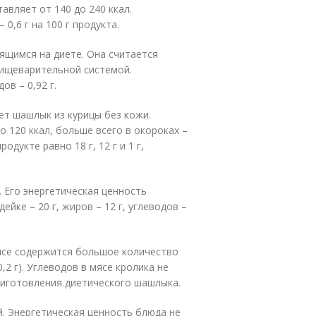
авляет от 140 до 240 ккал.
 0,6 г на 100 г продукта.
ящимся на диете. Она считается
 пищеварительной системой.
ов – 0,92 г.
ет шашлык из курицы без кожи.
о 120 ккал, больше всего в окороках –
дукте равно 18 г, 12 г и 1 г,
 Его энергетическая ценность
ейке – 20 г, жиров – 12 г, углеводов –
ясе содержится большое количество
,2 г). Углеводов в мясе кролика не
риготовления диетического шашлыка.
 Энергетическая ценность блюда не