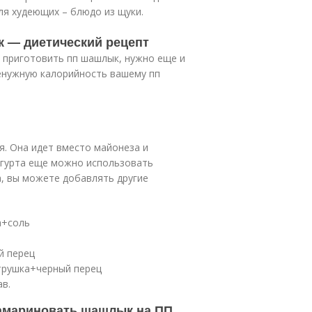
ля худеющих – блюдо из щуки.
 — диетический рецепт
о приготовить пп шашлык, нужно еще и
енужную калорийность вашему пп
я. Она идет вместо майонеза и
огурта еще можно использовать
ва, вы можете добавлять другие
а+соль
й перец
трушка+черный перец
в.
замариновать шашлык на ПП