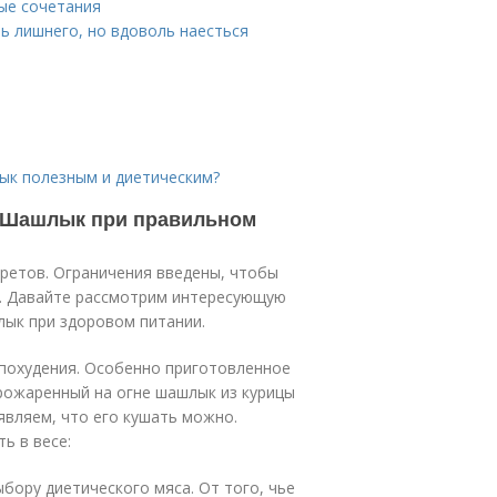
ые сочетания
ь лишнего, но вдоволь наесться
лык полезным и диетическим?
 Шашлык при правильном
претов. Ограничения введены, чтобы
о. Давайте рассмотрим интересующую
лык при здоровом питании.
похудения. Особенно приготовленное
прожаренный на огне шашлык из курицы
являем, что его кушать можно.
ь в весе:
бору диетического мяса. От того, чье