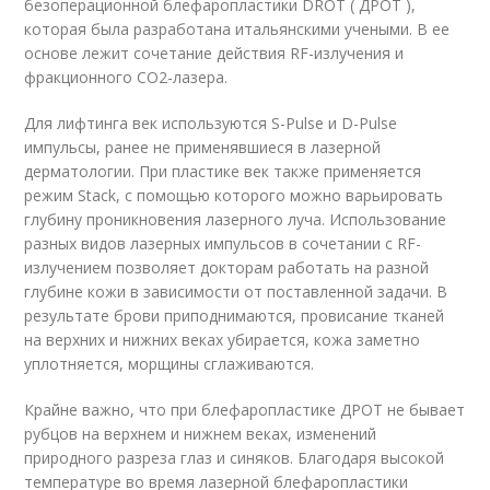
безоперационной блефаропластики DROT ( ДРОТ ),
которая была разработана итальянскими учеными. В ее
основе лежит сочетание действия RF-излучения и
фракционного СО2-лазера.
Для лифтинга век используются S-Pulse и D-Pulse
импульсы, ранее не применявшиеся в лазерной
дерматологии. При пластике век также применяется
режим Stack, с помощью которого можно варьировать
глубину проникновения лазерного луча. Использование
разных видов лазерных импульсов в сочетании с RF-
излучением позволяет докторам работать на разной
глубине кожи в зависимости от поставленной задачи. В
результате брови приподнимаются, провисание тканей
на верхних и нижних веках убирается, кожа заметно
уплотняется, морщины сглаживаются.
Крайне важно, что при блефаропластике ДРОТ не бывает
рубцов на верхнем и нижнем веках, изменений
природного разреза глаз и синяков. Благодаря высокой
температуре во время лазерной блефаропластики