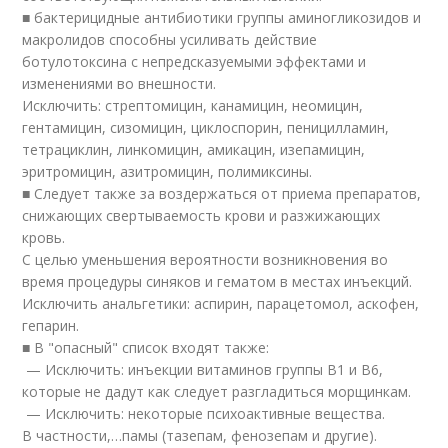
■ бактерицидные антибиотики группы аминогликозидов и
макролидов способны усиливать действие
ботулотоксина с непредсказуемыми эффектами и
изменениями во внешности.
Исключить: стрептомицин, канамицин, неомицин,
гентамицин, сизомицин, циклоспорин, пеницилламин,
тетрациклин, линкомицин, амикацин, изепамицин,
эритромицин, азитромицин, полимиксины.
■ Следует также за воздержаться от приема препаратов,
снижающих свертываемость крови и разжижающих
кровь.
С целью уменьшения вероятности возникновения во
время процедуры синяков и гематом в местах инъекций.
Исключить анальгетики: аспирин, парацетомол, аскофен,
гепарин.
■ В "опасный" список входят также:
— Исключить: инъекции витаминов группы B1 и B6,
которые не дадут как следует разгладиться морщинкам.
— Исключить: некоторые психоактивные вещества.
В частности,…памы (тазепам, фенозепам и другие).