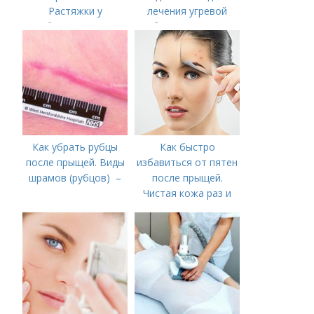
Растяжки у
лечения угревой
беременных
болезни (акне)
Как убрать рубцы
Как быстро
после прыщей. Виды
избавиться от пятен
шрамов (рубцов) –
после прыщей.
Чистая кожа раз и
навсегда! Как
победить акне?