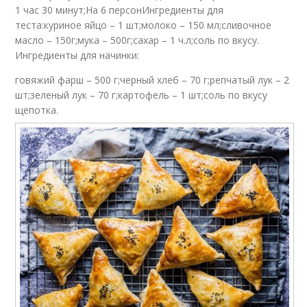
1 час 30 минут;На 6 персонИнгредиенты для
теста:куриное яйцо – 1 шт;молоко – 150 мл;сливочное
масло – 150г;мука – 500г;сахар – 1 ч.л;соль по вкусу.
Ингредиенты для начинки:
говяжий фарш – 500 г;черный хлеб – 70 г;репчатый лук – 2
шт;зеленый лук – 70 г;картофель – 1 шт;соль по вкусу
щепотка.