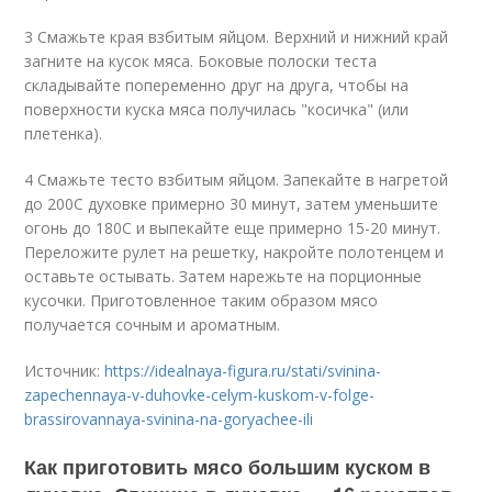
3 Смажьте края взбитым яйцом. Верхний и нижний край
загните на кусок мяса. Боковые полоски теста
складывайте попеременно друг на друга, чтобы на
поверхности куска мяса получилась "косичка" (или
плетенка).
4 Смажьте тесто взбитым яйцом. Запекайте в нагретой
до 200С духовке примерно 30 минут, затем уменьшите
огонь до 180С и выпекайте еще примерно 15-20 минут.
Переложите рулет на решетку, накройте полотенцем и
оставьте остывать. Затем нарежьте на порционные
кусочки. Приготовленное таким образом мясо
получается сочным и ароматным.
Источник:
https://idealnaya-figura.ru/stati/svinina-
zapechennaya-v-duhovke-celym-kuskom-v-folge-
brassirovannaya-svinina-na-goryachee-ili
Как приготовить мясо большим куском в