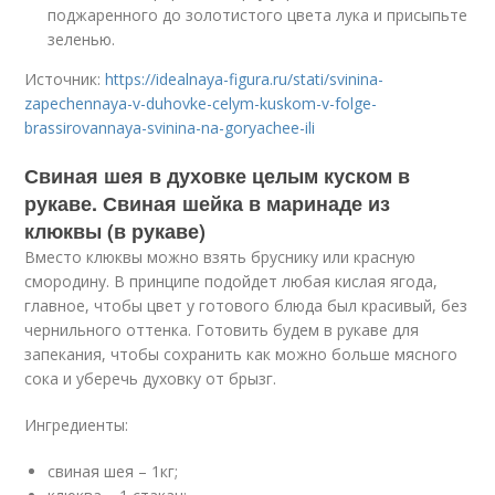
поджаренного до золотистого цвета лука и присыпьте
зеленью.
Источник:
https://idealnaya-figura.ru/stati/svinina-
zapechennaya-v-duhovke-celym-kuskom-v-folge-
brassirovannaya-svinina-na-goryachee-ili
Свиная шея в духовке целым куском в
рукаве. Свиная шейка в маринаде из
клюквы (в рукаве)
Вместо клюквы можно взять бруснику или красную
смородину. В принципе подойдет любая кислая ягода,
главное, чтобы цвет у готового блюда был красивый, без
чернильного оттенка. Готовить будем в рукаве для
запекания, чтобы сохранить как можно больше мясного
сока и уберечь духовку от брызг.
Ингредиенты:
свиная шея – 1кг;