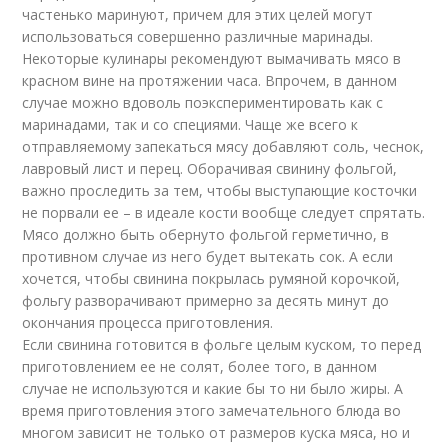
частенько маринуют, причем для этих целей могут
использоваться совершенно различные маринады.
Некоторые кулинары рекомендуют вымачивать мясо в
красном вине на протяжении часа. Впрочем, в данном
случае можно вдоволь поэкспериментировать как с
маринадами, так и со специями. Чаще же всего к
отправляемому запекаться мясу добавляют соль, чеснок,
лавровый лист и перец. Оборачивая свинину фольгой,
важно проследить за тем, чтобы выступающие косточки
не порвали ее – в идеале кости вообще следует спрятать.
Мясо должно быть обернуто фольгой герметично, в
противном случае из него будет вытекать сок. А если
хочется, чтобы свинина покрылась румяной корочкой,
фольгу разворачивают примерно за десять минут до
окончания процесса приготовления.
Если свинина готовится в фольге целым куском, то перед
приготовлением ее не солят, более того, в данном
случае не используются и какие бы то ни было жиры. А
время приготовления этого замечательного блюда во
многом зависит не только от размеров куска мяса, но и