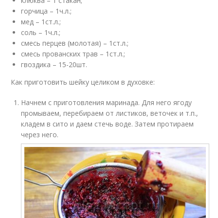
клюква – 1 стакан;
горчица – 1ч.л.;
мед – 1ст.л.;
соль – 1ч.л.;
смесь перцев (молотая) – 1ст.л.;
смесь прованских трав – 1ст.л.;
гвоздика – 15-20шт.
Как приготовить шейку целиком в духовке:
Начнем с приготовления маринада. Для него ягоду
промываем, перебираем от листиков, веточек и т.п.,
кладем в сито и даем стечь воде. Затем протираем
через него.