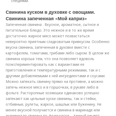
специями.
Свинина куском в духовке с овощами.
Свинина запеченная «Мой каприз»
Запеченная свинина . Вкусное, ароматное, сытное и
питательное блюдо. Это нежное и в то же время
достаточно жирное мясо может похвастаться
невероятно приятным сладковатым привкусом. Особенно
вкусна свинина, запеченная в духовке вместе с
картофелем, томатами, грибами либо сыром. В целом же
свинина хороша тем, что она позволяет вдоволь
поэкспериментировать как с вариантами ее
приготовления и температурными режимами, так и с
другими добавляемыми к ней ингредиентами и соусами.
Можно запекать свинину прямо на противне, а можно
запечь нежное мясо и в горшочках, в рукаве либо в
фольге. Расторопные хозяюшки одинаково успешно
запекают как цельные куски свинины, так и стейки,
отбивные, рулеты, жаркое, шашлык или буженину. Не
менее вкусной получается и свинина в маринаде или
знаменитая свинина по-французски – данный рецепт