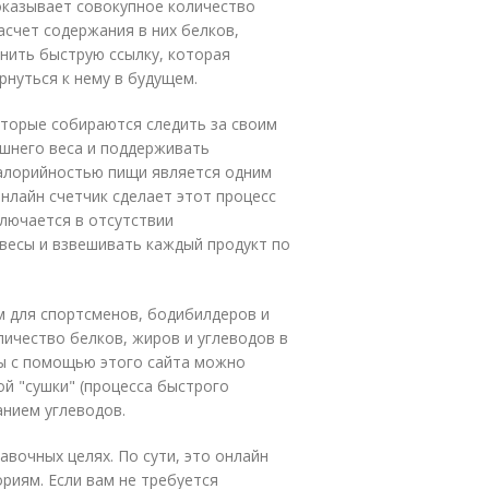
оказывает совокупное количество
асчет содержания в них белков,
анить быструю ссылку, которая
рнуться к нему в будущем.
оторые собираются следить за своим
ишнего веса и поддерживать
калорийностью пищи является одним
нлайн счетчик сделает этот процесс
лючается в отсутствии
весы и взвешивать каждый продукт по
м для спортсменов, бодибилдеров и
ичество белков, жиров и углеводов в
ы с помощью этого сайта можно
ой "сушки" (процесса быстрого
анием углеводов.
авочных целях. По сути, это онлайн
риям. Если вам не требуется