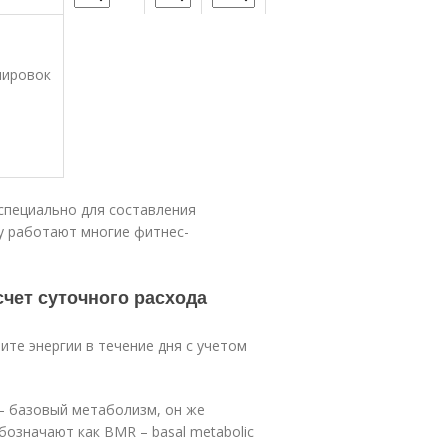
нировок
специально для составления
у работают многие фитнес-
счет суточного расхода
ите энергии в течение дня с учетом
– базовый метаболизм, он же
означают как BMR – basal metabolic