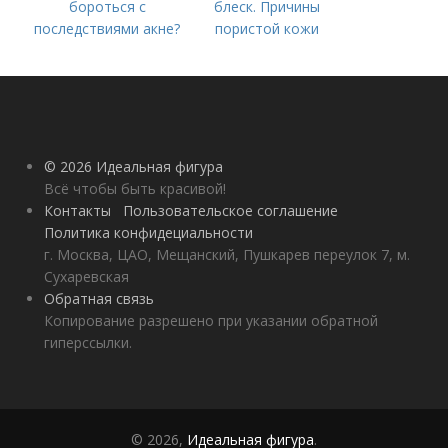
бороться с
блеск. Причины
последствиями акне?
пористой кожи
© 2026 Идеальная фигура
Всё чтобы быть красивой!
Контакты
Пользовательское соглашение
Политика конфидециальности
г. Москва, ЦАО, Мещанский, Пушкарев переулок 7, м.
Сухаревская
Обратная связь
Копирование разрешено при указании обратной
гиперссылки.
© 2026,
Идеальная фигура
.