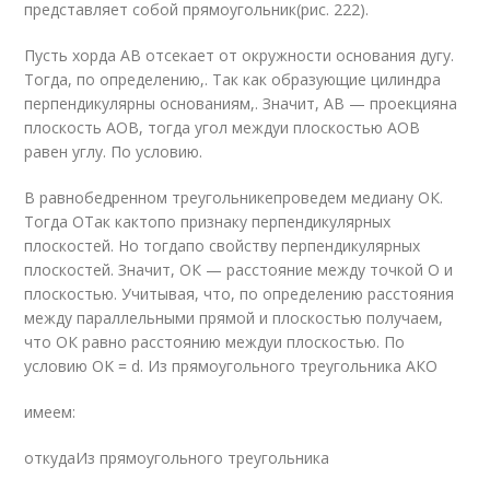
представляет собой прямоугольник(рис. 222).
Пусть хорда АВ отсекает от окружности основания дугу.
Тогда, по определению,. Так как образующие цилиндра
перпендикулярны основаниям,. Значит, АВ — проекцияна
плоскость АОВ, тогда угол междуи плоскостью АОВ
равен углу. По условию.
В равнобедренном треугольникепроведем медиану ОК.
Тогда OТак кактопо признаку перпендикулярных
плоскостей. Но тогдапо свойству перпендикулярных
плоскостей. Значит, ОК — расстояние между точкой О и
плоскостью. Учитывая, что, по определению расстояния
между параллельными прямой и плоскостью получаем,
что ОК равно расстоянию междуи плоскостью. По
условию OK = d. Из прямоугольного треугольника АКО
имеем:
откудаИз прямоугольного треугольника