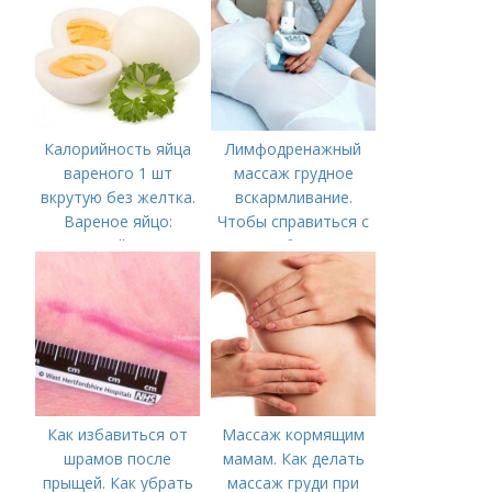
Калорийность яйца
Лимфодренажный
вареного 1 шт
массаж грудное
вкрутую без желтка.
вскармливание.
Вареное яйцо:
Чтобы справиться с
калорийность
нагрубанием,
необходимо
предпринять
следующие действия:
Как избавиться от
Массаж кормящим
шрамов после
мамам. Как делать
прыщей. Как убрать
массаж груди при