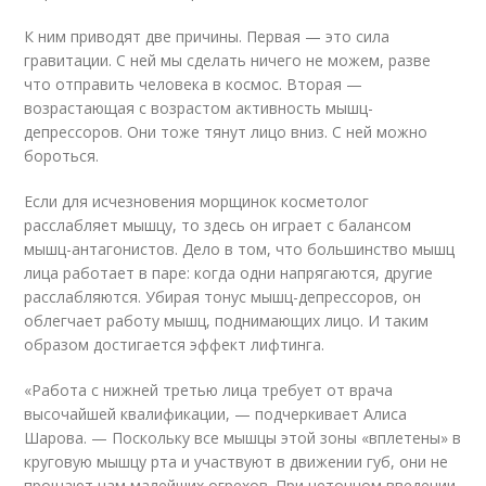
К ним приводят две причины. Первая — это сила
гравитации. С ней мы сделать ничего не можем, разве
что отправить человека в космос. Вторая —
возрастающая с возрастом активность мышц-
депрессоров. Они тоже тянут лицо вниз. С ней можно
бороться.
Если для исчезновения морщинок косметолог
расслабляет мышцу, то здесь он играет с балансом
мышц-антагонистов. Дело в том, что большинство мышц
лица работает в паре: когда одни напрягаются, другие
расслабляются. Убирая тонус мышц-депрессоров, он
облегчает работу мышц, поднимающих лицо. И таким
образом достигается эффект лифтинга.
«Работа с нижней третью лица требует от врача
высочайшей квалификации, — подчеркивает Алиса
Шарова. — Поскольку все мышцы этой зоны «вплетены» в
круговую мышцу рта и участвуют в движении губ, они не
прощают нам малейших огрехов. При неточном введении