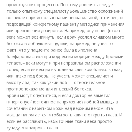
происходящих процессов. Поэтому доверять следует
только опытному специалисту.Большинство осложнений
возникает при использовании неправильной, а точнее, не
подходящей конкретному пациенту методики применения
или превышении дозировки. Например, опущение (птоз)
века может возникнуть, если врач уколол слишком много
ботокса в лобную мышцу, или, например, не учел тот
факт, что у пациента ранее была выполнена
блефаропластика при коррекции морщин между бровями.
«Упасть» веки могут и при неправильном расположении
точек, если инъекция выполнена слишком близко к глазу
или низко под бровь. Не учесть может специалист и
высоту лба, так как узкий лоб — относительное
противопоказание для инъекций ботокса.
Брови могут опуститься, и если доктор не заметил
гипертонус (постоянное напряжение) лобной мышцы в
сочетании с избытком кожи над верхним веком. Эта
мышца напрягается, чтобы хоть как-то открыть глаза. И
если ее расслабить, избыточные ткани века просто
«упадут» и закроют глаза.