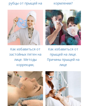
рубцы от прыщей на
кормлении?
лице?
Как избавиться от
Как избавиться от
застойных пятен на
прыщей на лице.
лице. Методы
Причины прыщей на
коррекции,
лице
аппаратного лечения
акне и удаления
рубцов и шрамов
постакне