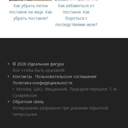
Как убрать пятна
Как избавиться от
постакне на лице. Как
постакне. Как
убрать постакне?
бороться с
последствиями акне?
© 2026 Идеальная фигура
Всё чтобы быть красивой!
Контакты
Пользовательское соглашение
Политика конфидециальности
г. Москва, ЦАО, Мещанский, Пушкарев переулок 7, м.
Сухаревская
Обратная связь
Копирование разрешено при указании обратной
гиперссылки.