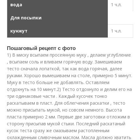
вода
1 ч.л.
Для посыпки
кунжут
1 ч.л.
Пошаговый рецепт с фото
1) В миску всыпаем просеянную муку , делаем углубление
, всыпаем соль и вливаем горячую воду. Замешиваем
тесто сначала лопаткой, так как вода горячая, далее
руками. Хорошо вымешиваем на столе, примерно 5 минут.
Муку в тесто больше не добавлять. Оставляем
отдохнуть на 10 минут.2) Тесто отдохнуло и делим его на
три одинаковые части . Каждый кусочек тонко
раскатываем в пласт. Для облегчения раскатки , тесто
можно присыпать мукой, но совсем немного. Высота
пласта примерно 2 мм. Первые две заготовки отложим в
сторону присыпав мукой стыки. Последний раскатаный
кусок теста сразу же смазываем растопленным
охлажденным сливочным маслом. Масла должно хватить