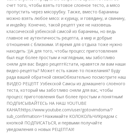
счет того, чтобы взять готовое слоеное тесто, а мясо
пропустить через мясорубку. Также, вместо баранины
можно взять любое мясо: и курицу, и говядину, и свинину,
и индейку. Конечно, такой рецепт уже не назовешь
классической узбекской самсой из баранины, но ведь
главное не аутентичность рецепта, а мир и добрые
отношения с близкими. И время для отдыха тоже нужно
находить :))А для того, чтобы процесс приготовления
был еще более простым и наглядным, мы заботливо
сняли для вас
Видео
рецептКстати, нравятся ли вам наши
видео-рецепты? Может есть какие-то пожелания? Буду
рада вашей обратной связиОбязательно посмотрите наш
ВИДЕО РЕЦЕПТ Узбекской Самсы из домашнего слоёного
теста, который мы заботливо сняли для вас, чтобы
процесс приготовления был более простым и понятным!
ПОДПИСЫВАЙТЕСЬ НА НАШ YOUTUBE
КАНАЛ:https://www.youtube.com/user/gotovimdoma/?
sub_confirmation=1Нажимайте КОЛОКОЛЬЧИКрядом с
кнопкой ПОДПИСАТЬСЯ, и первыми получайте
уведомления о новых РЕЦЕПТАХ!