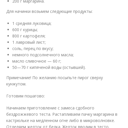
200 г маргарина.
Для начинки возьмем следующие продукты:
1 средняя луковица;
600 г курицы;
800 г картофеля;
1 лавровый лист;
соль, перец по вкусу;
немного подсолнечного масла;
масло сливочное — 60 г;
50—70 г кипяченой воды (остывшей).
Примечание! По желанию посыпьте пирог сверху
кунжутом.
Готовим пошагово:
Начинаем приготовление с замеса сдобного
бездрожжевого теста. Растапливаем пачку маргарина в
кастрюльке на медленном огне либо в микроволновке.
Отделяем желток от белка. Желток вводим в тесто.