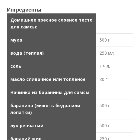
Ингредиенты
Домашнее пресное слоеное тесто
для самсы:
мука
500 г
вода (теплая)
250 мл
соль
1 ч.л.
масло сливочное или топленое
80 г
Начинка из баранины для самсы:
баранина (мякоть бедра или
500 г
лопатки)
лук репчатый
500 г
бараний жир
250 г