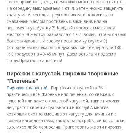
тесто прилипает, тогда немножко можно посыпать стол.
На середину выкладываем 1 ст .л. Затем нужно защепить
края, у меня сегодня треугольником, и положить на
смазанный маслом противень швами вниз или на
пергаментную бумагу.7) Каждый пирожок смазываем
желтком. Я желток разбавила с 1 ч.л. воды , чтобы он был
более жидковат. И сверху посыпаем кунжутом.8)
Отправляем выпекаться в духовку при температуре 180-
190 градусов на 40-45 минут. Даем остыть и подаем к
столу.Приятного аппетита!
Пирожки с капустой. Пирожки творожные
"Плетёные"
Пирожки с капустой
. Пирожки с капустой любят
практически все. Жареные или печеные, со свежей, с
тушеной или даже с квашеной капустой, такие пирожки
не утратят своей актуальности никогда! А многие
хозяюшки охотно смешивают капусту для начинки и с
такими ингредиентами, как колбаса, грибы, яйца, сосиски,
сыр, мясо либо чернослив. Приготовить же эти пирожки