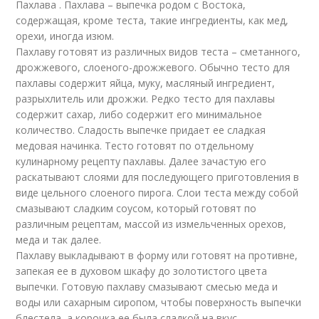
Пахлава . Пахлава – выпечка родом с Востока,
содержащая, кроме теста, такие ингредиенты, как мед,
орехи, иногда изюм.
Пахлаву готовят из различных видов теста – сметанного,
дрожжевого, слоеного-дрожжевого. Обычно тесто для
пахлавы содержит яйца, муку, масляный ингредиент,
разрыхлитель или дрожжи. Редко тесто для пахлавы
содержит сахар, либо содержит его минимальное
количество. Сладость выпечке придает ее сладкая
медовая начинка. Тесто готовят по отдельному
кулинарному рецепту пахлавы. Далее зачастую его
раскатывают слоями для последующего приготовления в
виде цельного слоеного пирога. Слои теста между собой
смазывают сладким соусом, который готовят по
различным рецептам, массой из измельченных орехов,
меда и так далее.
Пахлаву выкладывают в форму или готовят на противне,
запекая ее в духовом шкафу до золотистого цвета
выпечки. Готовую пахлаву смазывают смесью меда и
воды или сахарным сиропом, чтобы поверхность выпечки
блестела, а корочка ее была сладкой на вкус.