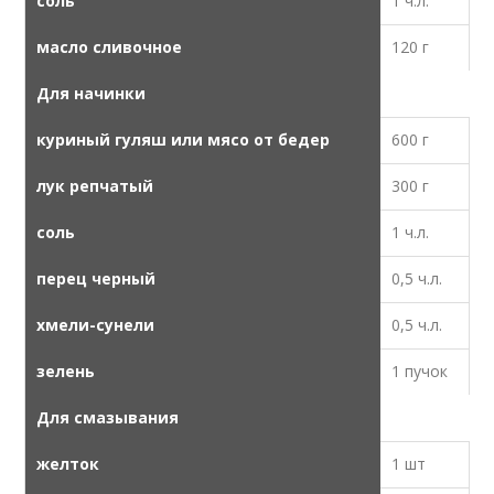
соль
1 ч.л.
масло сливочное
120 г
Для начинки
куриный гуляш или мясо от бедер
600 г
лук репчатый
300 г
соль
1 ч.л.
перец черный
0,5 ч.л.
хмели-сунели
0,5 ч.л.
зелень
1 пучок
Для смазывания
желток
1 шт