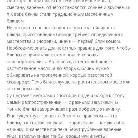
Они хорошо впитывают в себя сливочное масло,
сметану, варенье, отчего становятся сочнее и вкуснее. В
XIX веке блины стали традиционным масленичным
блюдом.
Несмотря на внешнюю простоту и незатейливость
блюда, приготовление блинов требует определенного
мастерства и сноровки, иначе — первый блин комом.
Необходимо знать два нехитрых правила для того, чтобы
блины не прилипали к сковороде и хорошо
переворачивались. Во-первых, в тесто добавляют
растительное масло, а во-вторых, блины нужно
обжаривать на прокаленной, хорошо разогретой
сковороде. Печь блины лучше на растительном масле или
несоленом сале.
Существует несколько способов подачи блюда к столу.
Самый распространенный — с разными закусками. В
тонкие блины заворачивают разнообразную начинку.
Еще существуют рецепты блинов с припеком — это
блины, в которые запекли — «припекли» — какую-либо
начинку. В качестве припека берут рубленые вареные
яйца, измельченные грибы, овощи или фрукты.