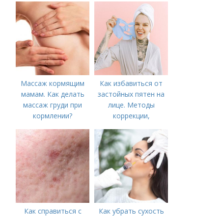
Массаж кормящим
Как избавиться от
мамам. Как делать
застойных пятен на
массаж груди при
лице. Методы
кормлении?
коррекции,
аппаратного лечения
акне и удаления
рубцов и шрамов
постакне
Как справиться с
Как убрать сухость