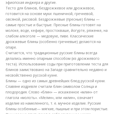
эфиопская инджера и другие.
Тесто для блинов, бездрожжевое или дрожжевое,
готовится на основе муки: пшеничной, гречневой,
овсяной, рисовой. Бездрожжевые (пресные) блины —
самые простые и быстрые. Пресные блины готовят на
молоке, воде, кефире, простокваше, йогурте, ряженке, на
слабом алкоголе — медовухе, пиве. Классические
дрожжевые блины (особенно гречневые) делаются на
опаре.
Считается, что традиционные русские блины всегда
делались именно опарным способом (из дрожжевого
теста). Использование соды при приготовлении теста для
блинов заимствовано на Западе сравнительно недавно и
несвойственно русской кухне.
Блины — одно из самых древнейших блюд русской кухни.
Славяне издревле считали блин символом Солнца и
плодородия. Слово «блин» — искаженное «млин» от
глагола «молоть». «Мелин», или «млин», означает
изделие из намеленного, т. е. мучное изделие. Русские
блины особенные— мягкие, пышные и при этом пористые.