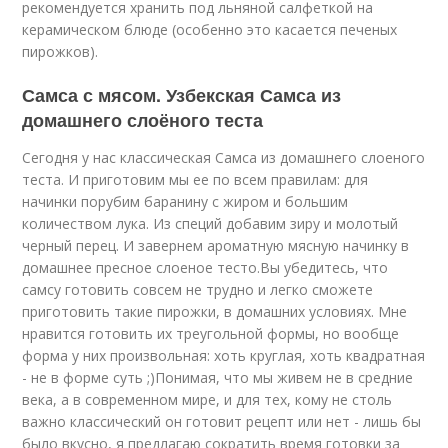
рекомендуется хранить под льняной салфеткой на
керамическом блюде (особенно это касается печеных
пирожков).
Самса с мясом. Узбекская Самса из
домашнего слоёного теста
Сегодня у нас классическая Самса из домашнего слоеного
теста. И приготовим мы ее по всем правилам: для
начинки порубим баранину с жиром и большим
количеством лука. Из специй добавим зиру и молотый
черный перец. И завернем ароматную мясную начинку в
домашнее пресное слоеное тесто.Вы убедитесь, что
самсу готовить совсем не трудно и легко сможете
приготовить такие пирожки, в домашних условиях. Мне
нравится готовить их треугольной формы, но вообще
форма у них произвольная: хоть круглая, хоть квадратная
- не в форме суть ;)Понимая, что мы живем не в средние
века, а в современном мире, и для тех, кому не столь
важно классический он готовит рецепт или нет - лишь бы
было вкусно, я предлагаю сократить время готовки за