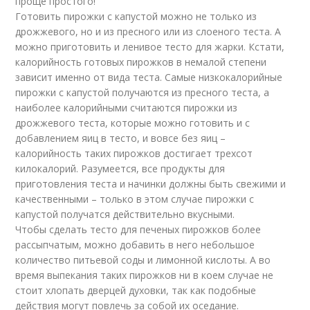
проще простого!
Готовить пирожки с капустой можно не только из
дрожжевого, но и из пресного или из слоеного теста. А
можно приготовить и ленивое тесто для жарки. Кстати,
калорийность готовых пирожков в немалой степени
зависит именно от вида теста. Самые низкокалорийные
пирожки с капустой получаются из пресного теста, а
наиболее калорийными считаются пирожки из
дрожжевого теста, которые можно готовить и с
добавлением яиц в тесто, и вовсе без яиц –
калорийность таких пирожков достигает трехсот
килокалорий. Разумеется, все продукты для
приготовления теста и начинки должны быть свежими и
качественными – только в этом случае пирожки с
капустой получатся действительно вкусными.
Чтобы сделать тесто для печеных пирожков более
рассыпчатым, можно добавить в него небольшое
количество питьевой соды и лимонной кислоты. А во
время выпекания таких пирожков ни в коем случае не
стоит хлопать дверцей духовки, так как подобные
действия могут повлечь за собой их оседание.