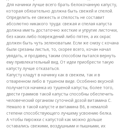
Для начинки лучше всего брать белокочанную капусту,
которая обязательно должна быть свежей и спелой.
Определить ее свежесть и спелость не составит
абсолютно никакого труда: свежая и спелая капуста
должна иметь достаточно жесткие и упругие листочки,
без каких-либо повреждений либо пятен, а их окрас
должен быть чуть зеленоватым. Если же снизу с кочана
были срезаны листья, то, скорее всего, кочан начал
увядать, и продавец таким способом пытался вернуть
ему привлекательный вид. От идеи приобрести такую
капусту лучше отказаться.
Капусту кладут в начинку как в свежем, так и в
отваренном либо в тушеном виде. Особенно вкусной
получается начинка из тушеной капусты, более того,
двести граммов такой капусты способны обеспечить
человеческий организм суточной дозой витамина C.
Немало в такой капусте и витамина B6, в немалой
степени способствующего лучшему усвоению белка.
А чтобы пирожки с капустой как можно дольше
оставались свежими, воздушными и пышными, их