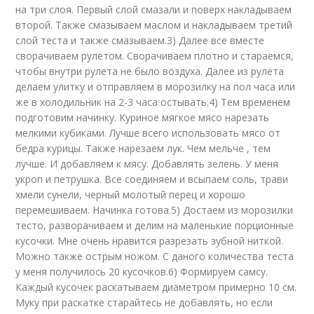
на три слоя. Первый слой смазали и поверх накладываем
второй. Также смазываем маслом и накладываем третий
слой теста и также смазываем.3) Далее все вместе
сворачиваем рулетом. Сворачиваем плотно и стараемся,
чтобы внутри рулета не было воздуха. Далее из рулета
делаем улитку и отправляем в морозилку на пол часа или
же в холодильник на 2-3 часа остывать.4) Тем временем
подготовим начинку. Куриное мягкое мясо нарезать
мелкими кубиками. Лучше всего использовать мясо от
бедра курицы. Также нарезаем лук. Чем мельче , тем
лучше. И добавляем к мясу. Добавлять зелень. У меня
укроп и петрушка. Все соединяем и всыпаем соль, трави
хмели сунели, черный молотый перец и хорошо
перемешиваем. Начинка готова.5) Достаем из морозилки
тесто, разворачиваем и делим на маленькие порционные
кусочки. Мне очень нравится разрезать зубной ниткой.
Можно также острым ножом. С даного количества теста
у меня получилось 20 кусочков.6) Формируем самсу.
Каждый кусочек раскатываем диаметром примерно 10 см.
Муку при раскатке старайтесь не добавлять, но если