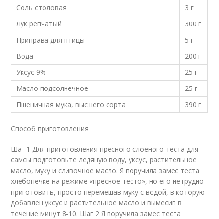
Соль столовая
3 г
Лук репчатый
300 г
Приправа для птицы
5 г
Вода
200 г
Уксус 9%
25 г
Масло подсолнечное
25 г
Пшеничная мука, высшего сорта
390 г
Способ приготовления
Шаг 1 Для приготовления пресного слоёного теста для
самсы подготовьте ледяную воду, уксус, растительное
масло, муку и сливочное масло. Я поручила замес теста
хлебопечке на режиме «пресное тесто», но его нетрудно
приготовить, просто перемешав муку с водой, в которую
добавлен уксус и растительное масло и вымесив в
течение минут 8-10. Шаг 2 Я поручила замес теста