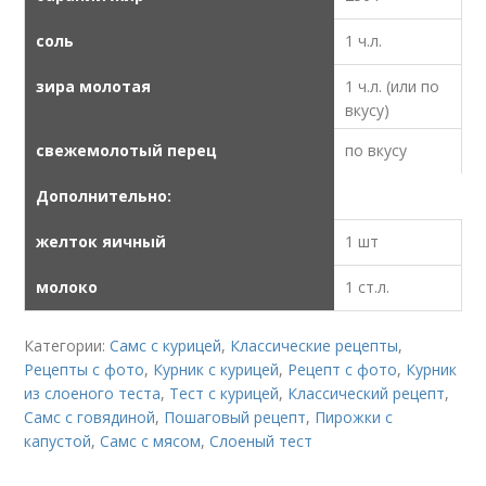
соль
1 ч.л.
зира молотая
1 ч.л. (или по
вкусу)
свежемолотый перец
по вкусу
Дополнительно:
желток яичный
1 шт
молоко
1 ст.л.
Категории:
Самс с курицей
,
Классические рецепты
,
Рецепты с фото
,
Курник с курицей
,
Рецепт с фото
,
Курник
из слоеного теста
,
Тест с курицей
,
Классический рецепт
,
Самс с говядиной
,
Пошаговый рецепт
,
Пирожки с
капустой
,
Самс с мясом
,
Слоеный тест