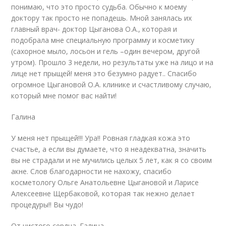
понимаю, что это просто судьба. Обычно к моему
доктору так просто не попадешь. Мной занялась их
главный врач- доктор Цыганова О.А., которая и
подобрала мне специальную программу и косметику
(сахорное мыло, лосьон и гель –один вечером, другой
утром). Прошло 3 недели, но результаты уже на лицо и на
лице нет прыщей! меня это безумно радует.. Спасибо
огромное Цыгановой О.А. клинике и счастливому случаю,
который мне помог вас найти!
Галина
У меня нет прыщей!!! Ура!! Ровная гладкая кожа это
счастье, а если вы думаете, что я неадекватна, значить
вы не страдали и не мучились целых 5 лет, как я со своим
акне. Слов благодарности не нахожу, спасибо
косметологу Ольге Анатольевне Цыгановой и Ларисе
Алексеевне Щербаковой, которая так нежно делает
процедуры!! Вы чудо!
От чистого сердца. Галина.