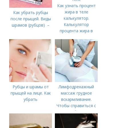
Как узнать процент
жира в теле
Как убрать рубцы
калькулятор.
после прыщей. Виды
Калькулятор
шрамов (рубцов) –
процента жира в
теле
Рубцы и шрамы от
Лимфодренажный
прыщей на лице. Как
массаж грудное
убрать
вскармливание.
Чтобы справиться с
нагрубанием,
необходимо
предпринять