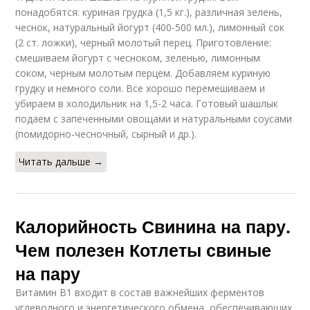
понадобятся: куриная грудка (1,5 кг.), различная зелень,
Шашлык из постной
Свинин в кулинарии
чеснок, натуральный йогурт (400-500 мл.), лимонный сок
свинины
(2 ст. ложки), черный молотый перец. Приготовление:
смешиваем йогурт с чесноком, зеленью, лимонным
соком, черным молотым перцем. Добавляем куриную
грудку и немного соли. Все хорошо перемешиваем и
убираем в холодильник на 1,5-2 часа. Готовый шашлык
подаем с запеченными овощами и натуральными соусами
(помидорно-чесночный, сырный и др.).
Читать дальше →
Калорийность Свинина на пару.
Чем полезен Котлеты свиные
на пару
Витамин В1 входит в состав важнейших ферментов
углеводного и энергетического обмена, обеспечивающих