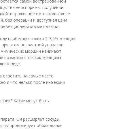
ы остается самой востребованной
ущества неоспоримы: получение
 дней, выраженное омолаживающее
, без операции и доступная цена.
инъекционной косметологии .
тоду прибегало только 5-7,5% женщин
, при этом возрастной диапазон
х мимических морщин начинают
 не возможно, так как женщины
шнем виде.
а ответить на самые часто
но и что нельзя после инъекций
рапии? Какие могут быть
епарата. Он расширяет сосуды,
 иглы провоцирует образование