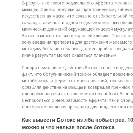
В результате такого радикального эффекта, челове
мышцей. Однако, вопреки распространенному заблужд
искусственная маска, что связано с избирательной т
говоря, статичность одной отдельной мышцы соверш
мимических движений окружающей лицевой мускулату
Ботокса можно только в хорошей клинике. Только о
зону введения препарата для достижения желаемого
методику ботулинотерапии, должен пройти специаль
иначе результат может оказаться плачевным.
Говоря о механизме действия Ботокса после введени
факт, что ботулинический токсин обладает временной
метаболизма и ферментативных реакций, токсин пос
ослабляя действие на мышцы и возвращая прежнюю 
одновременно считать как положительной особеннос
беспокоиться о необратимости эффекта, так и отриц
повторного введения препарата для поддержания о
Как вывести Ботокс из лба побыстрее. 10
можно и что нельзя после ботокса