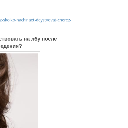
ez-skolko-nachinaet-deystvovat-cherez-
ствовать на лбу после
ведения?