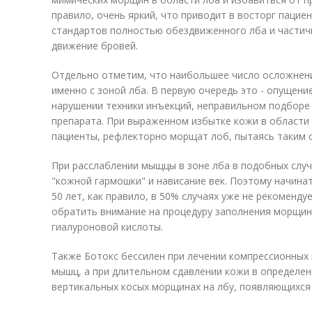
правило, очень яркий, что приводит в восторг пацие
стандартов полностью обездвиженного лба и частичн
движение бровей.
Отдельно отметим, что наибольшее число осложнени
именно с зоной лба. В первую очередь это - опущение
нарушении техники инъекций, неправильном подборе
препарата. При выраженном избытке кожи в области 
пациенты, рефлекторно морщат лоб, пытаясь таким 
При расслаблении мыщцы в зоне лба в подобных слу
"кожной гармошки" и нависание век. Поэтому начина
50 лет, как правило, в 50% случаях уже не рекоменд
обратить внимание на процедуру заполнения морщин
гиалуроновой кислоты.
Также Ботокс бессилен при лечении компрессионных
мышц, а при длительном сдавлении кожи в определе
вертикальных косых морщинах на лбу, появляющихся п