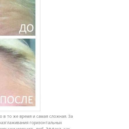
но в то же время и самая сложная. За
разглаживания горизонтальных
ривычки морщить люб. Эффект, как