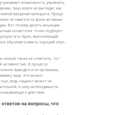
к утрачивает возможность управлять
ению, лицо вовсе не выглядит как
ехникой введения препарата. Проще
енно не заметна на фоне активных
ры. Вот почему делать инъекции
пытный косметолог точно подберет
 результата. Врач, выполняющий
ное обучение и иметь хороший опыт,
я, нельзя также не отметить, тот
 активностью. В про­цес­се
тепенно выводится из организма,
мимику лица. Это можно
тью, ведь пациент может не
ательной, в силу необходимости
молаживающего действия.
 ответов на вопросы, что