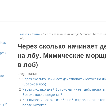
Главная
»
Статьи
»
Через сколько начинает действовать Ботокс н
лоб)
 Как
Через сколько начинает д
на лбу. Мимические морщи
ерты
в лоб)
Содержание
кое
Через сколько начинает действовать Ботокс на л
(ботокс в лоб)
Через сколько дней Ботокс начинает действовать 
Ботокс после введения?
Как вывести Ботокс из лба побыстрее. 10 ответов
сту и
после ботокса