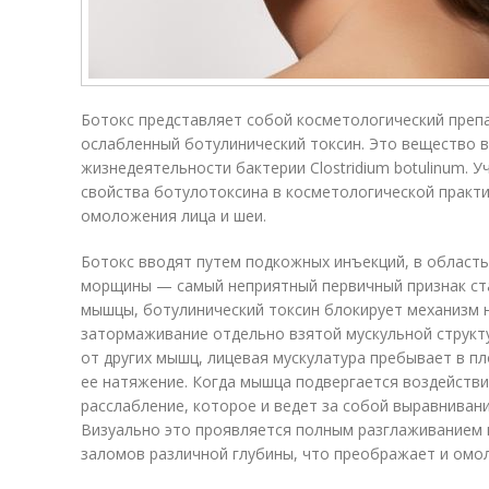
Ботокс представляет собой кос­ме­то­ло­гический преп
ослабленный ботулинический токсин. Это ве­щес­тво в
жизнедеятельности бактерии Clostridium botulinum. 
свойства ботулотоксина в кос­ме­тологической практ
омоложения лица и шеи.
Ботокс вводят путем подкожных инъекций, в область
морщины — самый неприятный первичный признак ста
мышцы, ботулинический токсин блокирует механизм 
затормаживание отдельно взятой мускульной структу
от других мышц, лицевая мускулатура пребывает в п
ее натяжение. Когда мышца подвергается воздействи
расслабление, которое и ведет за собой выравнивани
Визуально это проявляется полным разглаживанием
заломов различной глубины, что преображает и омо