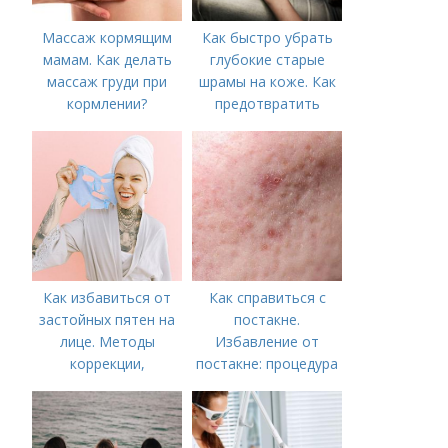
Массаж кормящим
Как быстро убрать
мамам. Как делать
глубокие старые
массаж груди при
шрамы на коже. Как
кормлении?
предотвратить
появление шрамов
Как избавиться от
Как справиться с
застойных пятен на
постакне.
лице. Методы
Избавление от
коррекции,
постакне: процедура
аппаратного лечения
акне и удаления
рубцов и шрамов