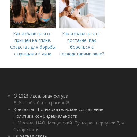
постакне
Как избавиться от
Как избавиться от
прыщей на спине.
постакне. Как
Средства для борьбы
бороться с
с прыщами и акне
последствиями акне?
© 2026 Идеальная фигура
Всё чтобы быть красивой!
Контакты
Пользовательское соглашение
Политика конфидециальности
г. Москва, ЦАО, Мещанский, Пушкарев переулок 7, м.
Сухаревская
Обратная связь