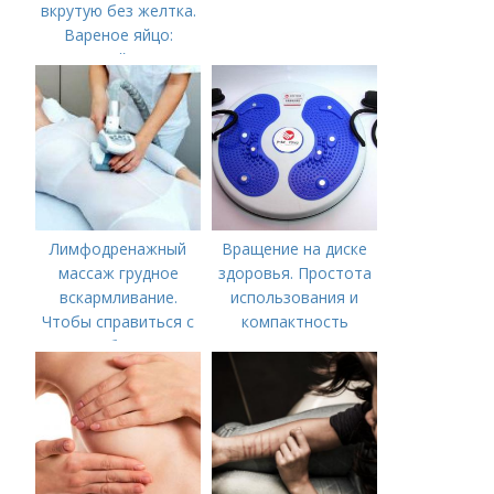
вкрутую без желтка.
Вареное яйцо:
калорийность
Лимфодренажный
Вращение на диске
массаж грудное
здоровья. Простота
вскармливание.
использования и
Чтобы справиться с
компактность
нагрубанием,
необходимо
предпринять
следующие действия: