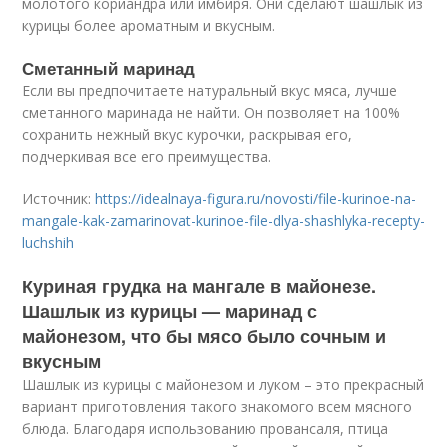
молотого кориандра или имбиря. Они сделают шашлык из
курицы более ароматным и вкусным.
Сметанный маринад
Если вы предпочитаете натуральный вкус мяса, лучше
сметанного маринада не найти. Он позволяет на 100%
сохранить нежный вкус курочки, раскрывая его,
подчеркивая все его преимущества.
Источник:
https://idealnaya-figura.ru/novosti/file-kurinoe-na-
mangale-kak-zamarinovat-kurinoe-file-dlya-shashlyka-recepty-
luchshih
Куриная грудка на мангале в майонезе.
Шашлык из курицы — маринад с
майонезом, что бы мясо было сочным и
вкусным
Шашлык из курицы с майонезом и луком – это прекрасный
вариант приготовления такого знакомого всем мясного
блюда. Благодаря использованию провансаля, птица