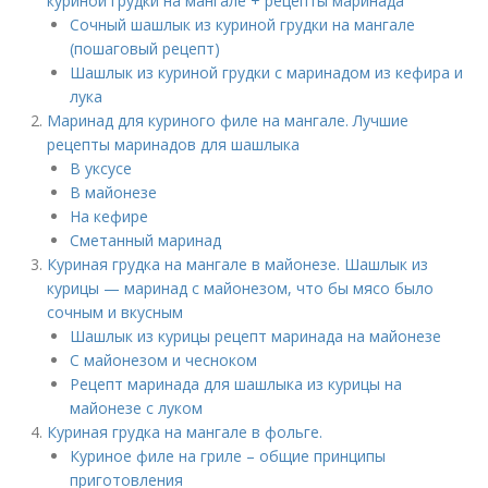
куриной грудки на мангале + рецепты маринада
Сочный шашлык из куриной грудки на мангале
(пошаговый рецепт)
Шашлык из куриной грудки с маринадом из кефира и
лука
Маринад для куриного филе на мангале. Лучшие
рецепты маринадов для шашлыка
В уксусе
В майонезе
На кефире
Сметанный маринад
Куриная грудка на мангале в майонезе. Шашлык из
курицы — маринад с майонезом, что бы мясо было
сочным и вкусным
Шашлык из курицы рецепт маринада на майонезе
С майонезом и чесноком
Рецепт маринада для шашлыка из курицы на
майонезе с луком
Куриная грудка на мангале в фольге.
Куриное филе на гриле – общие принципы
приготовления