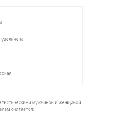
а
 увеличена
сокая
татистическими мужчиной и женщиной
елем считается: