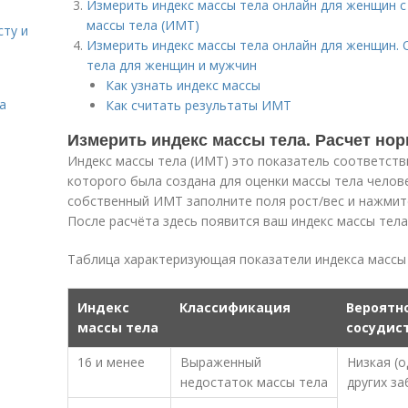
Измерить индекс массы тела онлайн для женщин с
массы тела (ИМТ)
сту и
Измерить индекс массы тела онлайн для женщин. 
тела для женщин и мужчин
Как узнать индекс массы
а
Как считать результаты ИМТ
Измерить индекс массы тела. Расчет но
Индекс массы тела (ИМТ) это показатель соответств
которого была создана для оценки массы тела челов
собственный ИМТ заполните поля рост/вес и нажмите
После расчёта здесь появится ваш индекс массы тел
Таблица характеризующая показатели индекса массы
Индекс
Классификация
Вероятн
массы тела
сосудис
16 и менее
Выраженный
Низкая (
недостаток массы тела
других з