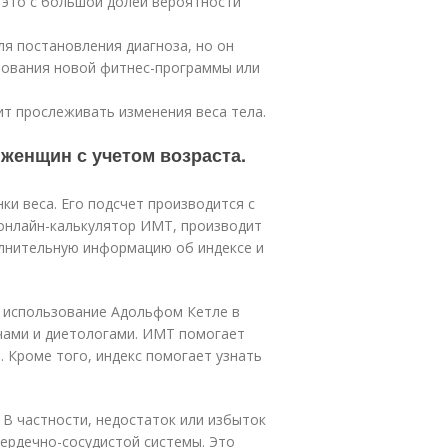
о это с большой долей вероятности
ля постановления диагноза, но он
бования новой фитнес-программы или
т прослеживать изменения веса тела.
женщин с учетом возраста.
ки веса. Его подсчет производится с
нлайн-калькулятор ИМТ, производит
олнительную информацию об индексе и
в использование Адольфом Кетле в
ачами и диетологами. ИМТ помогает
 Кроме того, индекс помогает узнать
 В частности, недостаток или избыток
сердечно-сосудистой системы. Это