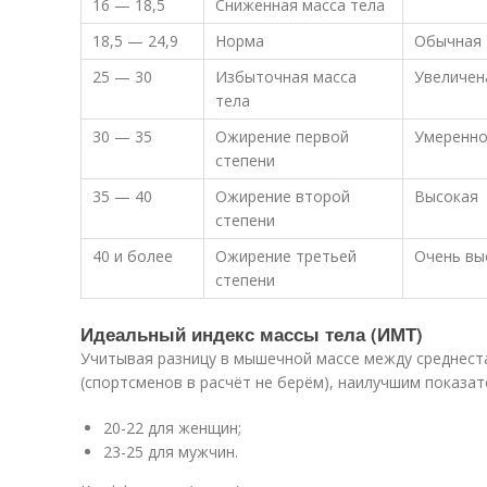
16 — 18,5
Сниженная масса тела
18,5 — 24,9
Норма
Обычная
25 — 30
Избыточная масса
Увеличен
тела
30 — 35
Ожирение первой
Умеренно
степени
35 — 40
Ожирение второй
Высокая
степени
40 и более
Ожирение третьей
Очень вы
степени
Идеальный индекс массы тела (ИМТ)
Учитывая разницу в мышечной массе между среднес
(спортсменов в расчёт не берём), наилучшим показат
20-22 для женщин;
23-25 для мужчин.