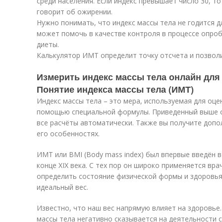
среди населения. Если индекс превышает число 30, т
говорит об ожирении.
Нужно понимать, что индекс массы тела не годится д
может помочь в качестве контроля в процессе опро
диеты.
Калькулятор ИМТ определит точку отсчета и позволи
Измерить индекс массы тела онлайн для 
Понятие индекса массы тела (ИМТ)
Индекс массы тела – это мера, используемая для оцен
помощью специальной формулы. Приведенный выше о
все расчёты автоматически. Также вы получите доп
его особенностях.
ИМТ или BMI (Body mass index) был впервые введён 
конце XIX века. С тех пор он широко применяется вр
определить состояние физической формы и здоровья.
идеальный вес.
Известно, что наш вес напрямую влияет на здоровье.
массы тела негативно сказывается на деятельности 