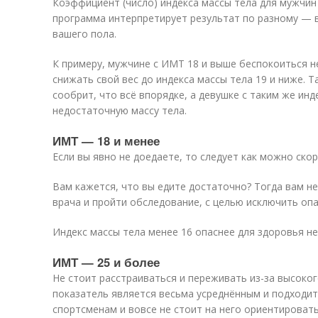
Коэффициент (число) индекса массы тела для мужчин
программа интерпретирует результат по разному — в
вашего пола.
К примеру, мужчине с ИМТ 18 и выше беспокоиться н
снижать свой вес до индекса массы тела 19 и ниже. 
сообрит, что всё впорядке, а девушке с таким же ин
недостаточную массу тела.
ИМТ — 18 и менее
Если вы явно не доедаете, то следует как можно ско
Вам кажется, что вы едите достаточно? Тогда вам н
врача и пройти обследование, с целью исключить оп
Индекс массы тела менее 16 опаснее для здоровья не
ИМТ — 25 и более
Не стоит расстраиваться и переживать из-за высоког
показатель является весьма усреднённым и подходит 
спортсменам и вовсе не стоит на него ориентировать