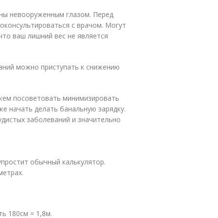
дны невооруженным глазом. Перед
оконсультироваться с врачом. Могут
что ваш лишний вес не является
аний можно приступать к снижению
можем посоветовать минимизировать
же начать делать банальную зарядку.
судистых заболеваний и значительно
упростит обычный калькулятор.
метрах.
ь 180см = 1,8м.