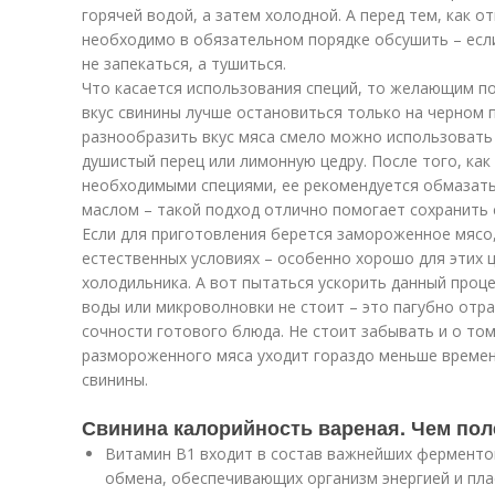
горячей водой, а затем холодной. А перед тем, как от
необходимо в обязательном порядке обсушить – если
не запекаться, а тушиться.
Что касается использования специй, то желающим п
вкус свинины лучше остановиться только на черном 
разнообразить вкус мяса смело можно использовать и
душистый перец или лимонную цедру. После того, как
необходимыми специями, ее рекомендуется обмазать
маслом – такой подход отлично помогает сохранить с
Если для приготовления берется замороженное мясо,
естественных условиях – особенно хорошо для этих 
холодильника. А вот пытаться ускорить данный проц
воды или микроволновки не стоит – это пагубно отра
сочности готового блюда. Не стоит забывать и о том
размороженного мяса уходит гораздо меньше времен
свинины.
Свинина калорийность вареная. Чем пол
Витамин В1 входит в состав важнейших ферментов
обмена, обеспечивающих организм энергией и пла