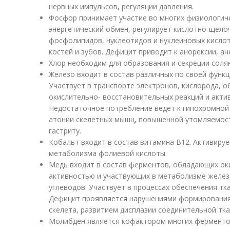
нервных импульсов, регуляции давления.
Фосфор принимает участие во многих физиологиче
энергетический обмен, регулирует кислотно-щелоч
фосфолипидов, нуклеотидов и нуклеиновых кисло
костей и зубов. Дефицит приводит к анорексии, ан
Хлор необходим для образования и секреции соля
Железо входит в состав различных по своей функц
Участвует в транспорте электронов, кислорода, 
окислительно- восстановительных реакций и акти
Недостаточное потребление ведет к гипохромной
атонии скелетных мышц, повышенной утомляемос
гастриту.
Кобальт входит в состав витамина В12. Активиру
метаболизма фолиевой кислоты.
Медь входит в состав ферментов, обладающих ок
активностью и участвующих в метаболизме железа
углеводов. Участвует в процессах обеспечения тк
Дефицит проявляется нарушениями формирования
скелета, развитием дисплазии соединительной тка
Молибден является кофактором многих фермент