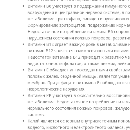
Витамин В6 участвует в поддержании иммунного 
возбуждения в центральной нервной системе, в п
метаболизме триптофана, липидов и нуклеиновых
формированию эритроцитов, поддержанию нормаль
Недостаточное потребление витамина В6 сопров
нарушением состояния кожных покровов, развити
Витамин В12 играет важную роль в метаболизме 
витамин В12 являются взаимосвязанными витамин
Недостаток витамина В12 приводит к развитию ча
недостаточности фолатов, а также анемии, лейко
Витамин Е обладает антиоксидантными свойствам
половых желез, сердечной мышцы, является унив
мембран. При дефиците витамина Е наблюдаются 
неврологические нарушения.
Витамин РР участвует в окислительно-восстанови
метаболизма. Недостаточное потребление витам
нормального состояния кожных покровов, желудо
системы.
Калий является основным внутриклеточным ионом
водного, кислотного и электролитного баланса, у