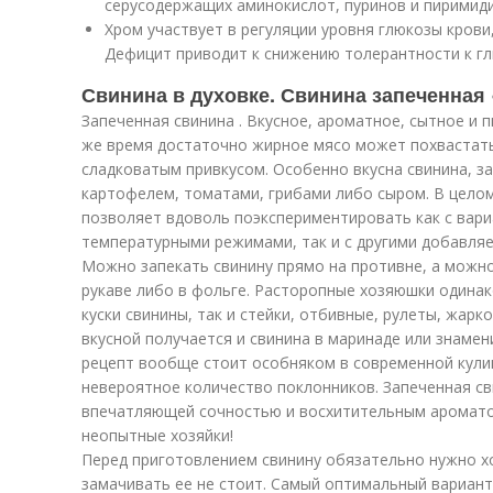
серусодержащих аминокислот, пуринов и пиримид
Хром участвует в регуляции уровня глюкозы крови,
Дефицит приводит к снижению толерантности к гл
Свинина в духовке. Свинина запеченная
Запеченная свинина . Вкусное, ароматное, сытное и 
же время достаточно жирное мясо может похвастат
сладковатым привкусом. Особенно вкусна свинина, за
картофелем, томатами, грибами либо сыром. В целом
позволяет вдоволь поэкспериментировать как с вари
температурными режимами, так и с другими добавляе
Можно запекать свинину прямо на противне, а можно
рукаве либо в фольге. Расторопные хозяюшки одинак
куски свинины, так и стейки, отбивные, рулеты, жарк
вкусной получается и свинина в маринаде или знамен
рецепт вообще стоит особняком в современной кулин
невероятное количество поклонников. Запеченная св
впечатляющей сочностью и восхитительным ароматом
неопытные хозяйки!
Перед приготовлением свинину обязательно нужно х
замачивать ее не стоит. Самый оптимальный вариант