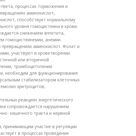
ответа, процессах торможения и
ревращениях аминокислот,
 кислот, способствует нормальному
ного уровня гомоцистеина в крови.
ождается снижением аппетита,
ем гомоцистеинемии, анемии.
и превращениях аминокислот. Фолат и
ами, участвуют в кроветворении.
стичной или вторичной
пении, тромбоцитопении.
и, необходим для функционирования
ерсальным стабилизатором клеточных
гемолиз эритроцитов,
тельных реакциях энергетического
ина сопровождается нарушением
чно- кишечного тракта и нервной
, принимающим участие в регуляции
частвует в процессах проведения