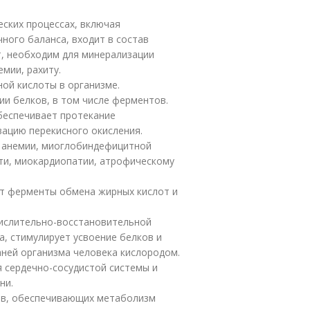
ских процессах, включая
ного баланса, входит в состав
т, необходим для минерализации
емии, рахиту.
ной кислоты в организме.
ии белков, в том числе ферментов.
обеспечивает протекание
вацию перекисного окисления.
 анемии, миоглобиндефицитной
ти, миокардиопатии, атрофическому
ет ферменты обмена жирных кислот и
ислительно-восстановительной
, стимулирует усвоение белков и
аней организма человека кислородом.
 сердечно-сосудистой системы и
ни.
ов, обеспечивающих метаболизм