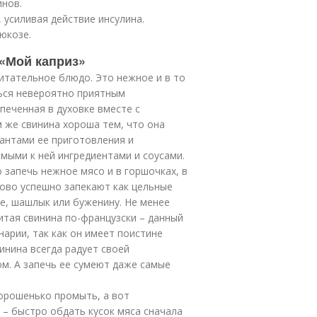
инов.
 усиливая действие инсулина.
юкозе.
 «Мой каприз»
питательное блюдо. Это нежное и в то
ься невероятно приятным
печенная в духовке вместе с
 же свинина хороша тем, что она
антами ее приготовления и
мыми к ней ингредиентами и соусами.
 запечь нежное мясо и в горшочках, в
ово успешно запекают как цельные
ое, шашлык или буженину. Не менее
итая свинина по-французски – данный
арии, так как он имеет поистине
инина всегда радует своей
. А запечь ее сумеют даже самые
орошенько промыть, а вот
 – быстро обдать кусок мяса сначала