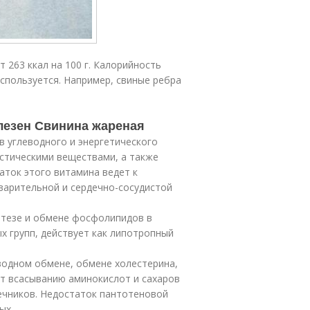
 263 ккал на 100 г. Калорийность
используется. Например, свиные ребра
лезен Свинина жареная
 углеводного и энергетического
стическими веществами, а также
ток этого витамина ведет к
варительной и сердечно-сосудистой
интезе и обмене фосфолипидов в
х групп, действует как липотропный
водном обмене, обмене холестерина,
ет всасыванию аминокислот и сахаров
ечников. Недостаток пантотеновой
ых.