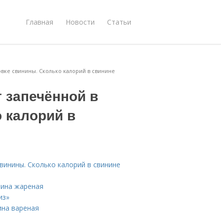
Главная
Новости
Статьи
ховке свинины. Сколько калорий в свинине
г запечённой в
 калорий в
свинины. Сколько калорий в свинине
нина жареная
из»
ина вареная