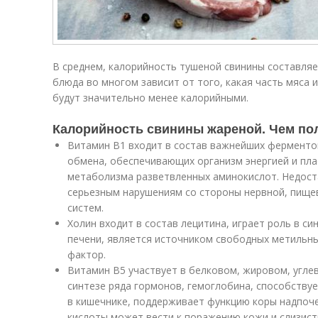
В среднем, калорийность тушеной свинины составляет
блюда во многом зависит от того, какая часть мяса 
будут значительно менее калорийными.
Калорийность свинины жареной. Чем по
Витамин В1 входит в состав важнейших ферментов
обмена, обеспечивающих организм энергией и пла
метаболизма разветвленных аминокислот. Недоста
серьезным нарушениям со стороны нервной, пище
систем.
Холин входит в состав лецитина, играет роль в с
печени, является источником свободных метильны
фактор.
Витамин В5 участвует в белковом, жировом, угле
синтезе ряда гормонов, гемоглобина, способству
в кишечнике, поддерживает функцию коры надпоч
кислоты может вести к поражению кожи и слизист