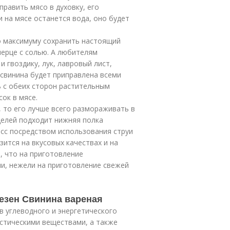
править мясо в духовку, его
 на мясе останется вода, оно будет
о максимуму сохранить настоящий
перце с солью. А любителям
 гвоздику, лук, лавровый лист,
 свинина будет приправлена всеми
 с обеих сторон растительным
ок в мясе.
 то его лучше всего размораживать в
целей подходит нижняя полка
есс посредством использования струи
зится на вкусовых качествах и на
, что на приготовление
и, нежели на приготовление свежей
езен Свинина вареная
 углеводного и энергетического
стическими веществами, а также