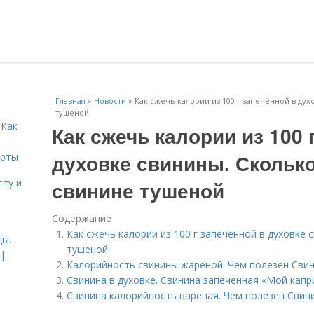
Главная
»
Новости
»
Как сжечь калории из 100 г запечённой в ду
тушеной
 Как
Как сжечь калории из 100 
духовке свинины. Сколько
ерты
сту и
свинине тушеной
Содержание
Как сжечь калории из 100 г запечённой в духовке 
ды.
тушеной
 |
Калорийность свинины жареной. Чем полезен Сви
Свинина в духовке. Свинина запеченная «Мой капр
Свинина калорийность вареная. Чем полезен Свин