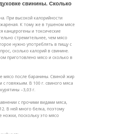
 духовке свинины. Сколько
зна. При высокой калорийности
 жареная. К тому же в тушеном мясе
я канцерогены и токсические
тельно стремительнее, чем мясо
торое нужно употреблять в пищу с
рос, сколько калорий в свинине.
бом приготовлено мясо и сколько в
е мясо после баранины. Свиной жир
 с говяжьим. В 100 г. свиного мяса
курятины –3,03 г.
авнении с прочими видами мяса,
12. В ней много белка, поэтому
 ножки, поскольку это мясо