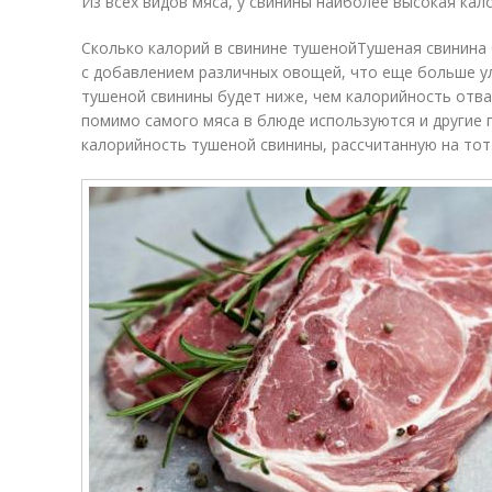
Из всех видов мяса, у свинины наиболее высокая кал
Сколько калорий в свинине тушенойТушеная свинина
с добавлением различных овощей, что еще больше у
тушеной свинины будет ниже, чем калорийность отвар
помимо самого мяса в блюде используются и другие 
калорийность тушеной свинины, рассчитанную на то