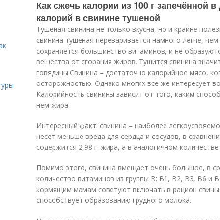
Как сжечь калории из 100 г запечённой в
калорий в свинине тушеной
Тушеная свинина не только вкусна, но и крайне поле
свинина тушеная переваривается намного легче, чем
ак
сохраняется большинство витаминов, и не образуютс
вещества от сгорания жиров. Тушится свинина значи
говядины.Свинина – достаточно калорийное мясо, ко
осторожностью. Однако многих все же интересует воп
гуры
Калорийность свинины зависит от того, каким спосо
нем жира.
Интересный факт: свинина – наиболее легкоусвояемо
несет меньше вреда для сердца и сосудов, в сравнении
содержится 2,98 г. жира, а в аналогичном количестве 
Помимо этого, свинина вмещает очень большое, в ср
количество витаминов из группы В: В1, В2, В3, В6 и В
кормящим мамам советуют включать в рацион свиные
способствует образованию грудного молока.