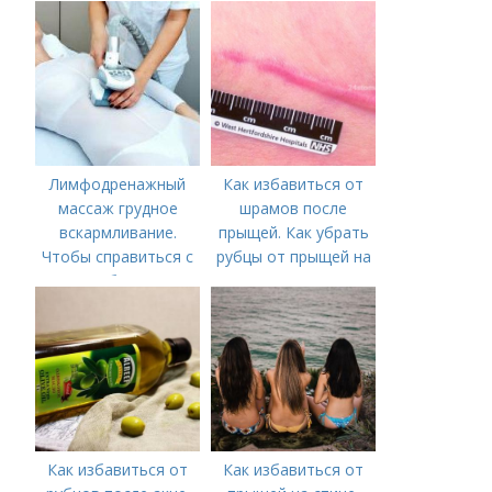
Лимфодренажный
Как избавиться от
массаж грудное
шрамов после
вскармливание.
прыщей. Как убрать
Чтобы справиться с
рубцы от прыщей на
нагрубанием,
лице?
необходимо
предпринять
следующие действия:
Как избавиться от
Как избавиться от