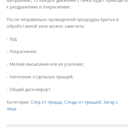
шелушению, то каждое движение станка будет приводить
к раздражению и покраснению.
После неправильно проведенной процедуры бритья в
обработанной зоне можно заметить:
- Зуд;
- Покраснение;
- Мелкие высыпания или их усиление;
- Нагноение отдельных прыщей;
- Общий дискомфорт.
Категории:
След от прыща
,
Следы от прыщей
,
Загар с
лица