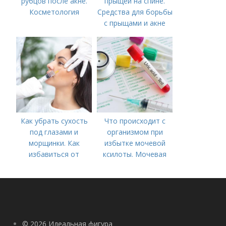
рубцов после акне.
прыщей на спине.
Косметология
Средства для борьбы
с прыщами и акне
Как убрать сухость
Что происходит с
под глазами и
организмом при
морщинки. Как
избытке мочевой
избавиться от
ксилоты. Мочевая
морщин под глазами:
кислота в крови:
косметологические
норма и отклонения
процедуры
© 2026 Идеальная фигура