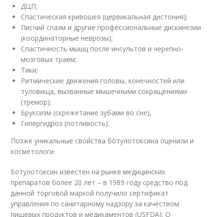
ДЦП;
Спастическая кривошея (цервикальная дистония);
Писчий спазм и другие профессиональные дискинезии
(координаторные неврозы);
Спастичность мышц после инсультов и черепно-
мозговых травм;
Тики;
Ритмические движения головы, конечностей или
туловища, вызванные мышечными сокращениями
(тремор);
Бруксизм (скрежетание зубами во сне),
Гипергидроз (потливость).
Позже уникальные свойства ботулотоксина оценили и
косметологи.
Ботулотоксин известен на рынке медицинских
препаратов более 20 лет – в 1989 году средство под
данной торговой маркой получило сертификат
управления по санитарному надзору за качеством
пищевых продуктов и медикаментов (USFDA). О