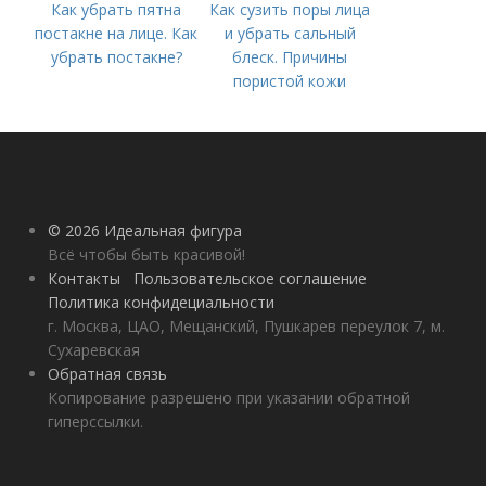
Как убрать пятна
Как сузить поры лица
постакне на лице. Как
и убрать сальный
убрать постакне?
блеск. Причины
пористой кожи
© 2026 Идеальная фигура
Всё чтобы быть красивой!
Контакты
Пользовательское соглашение
Политика конфидециальности
г. Москва, ЦАО, Мещанский, Пушкарев переулок 7, м.
Сухаревская
Обратная связь
Копирование разрешено при указании обратной
гиперссылки.