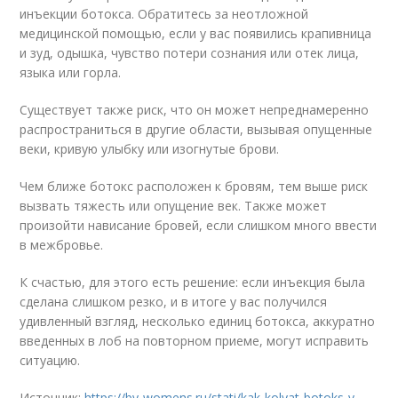
инъекции ботокса. Обратитесь за неотложной
медицинской помощью, если у вас появились крапивница
и зуд, одышка, чувство потери сознания или отек лица,
языка или горла.
Существует также риск, что он может непреднамеренно
распространиться в другие области, вызывая опущенные
веки, кривую улыбку или изогнутые брови.
Чем ближе ботокс расположен к бровям, тем выше риск
вызвать тяжесть или опущение век. Также может
произойти нависание бровей, если слишком много ввести
в межбровье.
К счастью, для этого есть решение: если инъекция была
сделана слишком резко, и в итоге у вас получился
удивленный взгляд, несколько единиц ботокса, аккуратно
введенных в лоб на повторном приеме, могут исправить
ситуацию.
Источник:
https://by-womens.ru/stati/kak-kolyat-botoks-v-