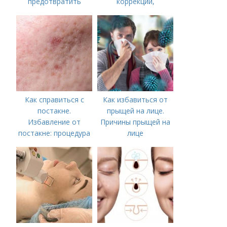
предотвратить
коррекции,
появление шрамов
аппаратного лечения
акне и удаления
рубцов и шрамов
постакне
Как справиться с
Как избавиться от
постакне.
прыщей на лице.
Избавление от
Причины прыщей на
постакне: процедура
лице