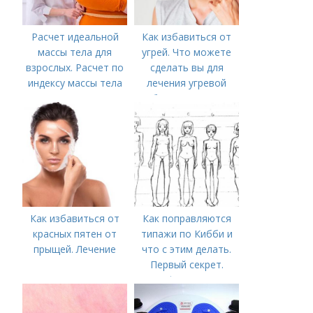
Расчет идеальной
Как избавиться от
массы тела для
угрей. Что можете
взрослых. Расчет по
сделать вы для
индексу массы тела
лечения угревой
болезни (акне)
Как избавиться от
Как поправляются
красных пятен от
типажи по Кибби и
прыщей. Лечение
что с этим делать.
Первый секрет.
Классификация типов
внешности по Дэвиду
Кибби.