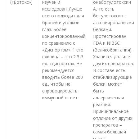
(«Ботокс»)
изучен и
онаботулотоксин
исследован. Лучше
А, то есть
всего подходит для
ботулотоксин с
бровей и уголков
ассоциированными
глаз. Более
белками.
концентрированный,
Протестирован
по сравнению с
FDA и NIBSC
«Диспортом»: 1 его
(Великобритания).
единица – это 2,5-3
Хранится дольше
ед. «Диспорта». Не
других препаратов.
рекомендуется
В составе есть
вводить более 200
стабилизирующие
ед., чтобы не
белки, может
спровоцировать
быть
иммунный ответ.
аллергическая
реакция.
Принципиальное
отличие от других
препаратов –
самая большая
масса