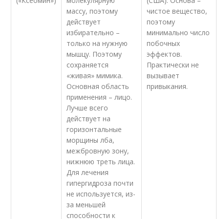
(«Ксеомин»)
молекулярную
(США). Основа –
массу, поэтому
чистое вещество,
действует
поэтому
избирательно –
минимально число
только на нужную
побочных
мышцу. Поэтому
эффектов.
сохраняется
Практически не
«живая» мимика.
вызывает
Основная область
привыкания.
применения – лицо.
Лучше всего
действует на
горизонтальные
морщины лба,
межбровную зону,
нижнюю треть лица.
Для лечения
гипергидроза почти
не используется, из-
за меньшей
способности к