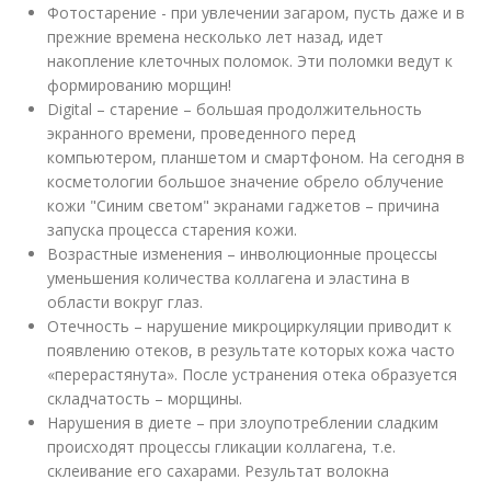
Фотостарение - при увлечении загаром, пусть даже и в
прежние времена несколько лет назад, идет
накопление клеточных поломок. Эти поломки ведут к
формированию морщин!
Digital – старение – большая продолжительность
экранного времени, проведенного перед
компьютером, планшетом и смартфоном. На сегодня в
косметологии большое значение обрело облучение
кожи "Синим светом" экранами гаджетов – причина
запуска процесса старения кожи.
Возрастные изменения – инволюционные процессы
уменьшения количества коллагена и эластина в
области вокруг глаз.
Отечность – нарушение микроциркуляции приводит к
появлению отеков, в результате которых кожа часто
«перерастянута». После устранения отека образуется
складчатость – морщины.
Нарушения в диете – при злоупотреблении сладким
происходят процессы гликации коллагена, т.е.
склеивание его сахарами. Результат волокна