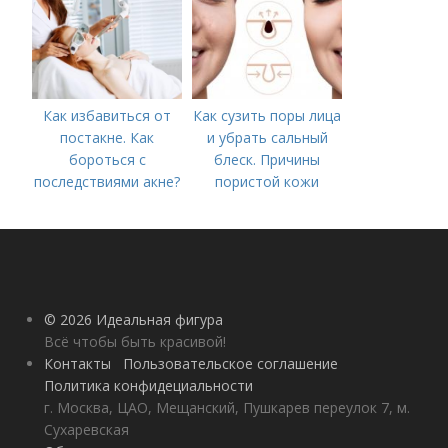
Как избавиться от
Как сузить поры лица
постакне. Как
и убрать сальный
бороться с
блеск. Причины
последствиями акне?
пористой кожи
© 2026 Идеальная фигура
Всё чтобы быть красивой!
Контакты
Пользовательское соглашение
Политика конфидециальности
г. Москва, ЦАО, Мещанский, Пушкарев переулок 7, м.
Сухаревская