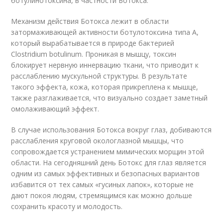
ботулинотоксина, в частности Ботокса.
Механизм действия Ботокса лежит в области
затормаживающей активности ботулотоксина типа А,
который вырабатывается в природе бактерией
Clostridium botulinum. Проникая в мышцу, токсин
блокирует нервную иннервацию ткани, что приводит к
расслаблению мускульной структуры. В результате
такого эффекта, кожа, которая прикреплена к мышце,
также разглаживается, что визуально создает заметный
омолаживающий эффект.
В случае использования Ботокса вокруг глаз, добиваются
расслабления круговой окологлазной мышцы, что
сопровождается устранением мимических морщин этой
области. На сегодняшний день Ботокс для глаз является
одним из самых эффективных и безопасных вариантов
избавится от тех самых «гусиных лапок», которые не
дают покоя людям, стремящимся как можно дольше
сохранить красоту и молодость.