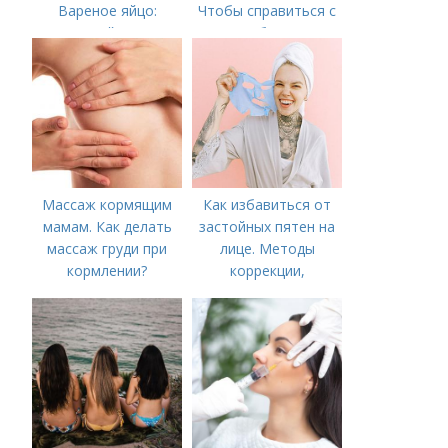
Вареное яйцо:
Чтобы справиться с
калорийность
нагрубанием,
необходимо
предпринять
следующие действия:
Массаж кормящим
Как избавиться от
мамам. Как делать
застойных пятен на
массаж груди при
лице. Методы
кормлении?
коррекции,
аппаратного лечения
акне и удаления
рубцов и шрамов
постакне