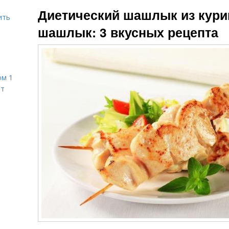
Шашлык в
Шашлык из
Диетический шашлык из кури
духовке
свинины
ить
шашлык: 3 вкусных рецепта
Шашлык при
диет
ом 1
ет