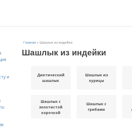
Главная
»
Шашлык из индейки
Шашлык из индейки
а
ция
Диетический
Шашлык из
сту и
шашлык
курицы
н
Шашлык с
Шашлык с
 по
золотистой
грибами
корочкой
ак