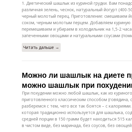
1. Диетический шашлык из куриной грудки. Вам понадобя
различная зелень, чеснок, натуральный йогурт (400-500
черный молотый перец. Приготовление: смешиваем й
соком, черным молотым перцем. Добавляем куриную г
перемешиваем и убираем в холодильник на 1,5-2 час
запеченными овощами и натуральными соусами (помид
Читать дальше →
Можно ли шашлык на диете п
можно шашлык при похудени
При похудении можно любой шашлык, как из куриного 
приготовленного классическим способом (говядина, с
разберемся с тем, чего все так боятся – с калориями
которая традиционно используется для шашлыка, сод
средней порции в 150 грамм будет находиться 515 ка
в чистом виде, без маринада, без соусов, без овощей