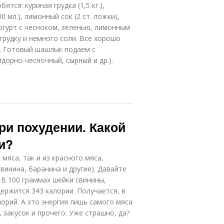
тся: куриная грудка (1,5 кг.),
 мл.), лимонный сок (2 ст. ложки),
огурт с чесноком, зеленью, лимонным
рудку и немного соли. Все хорошо
а. Готовый шашлык подаем с
орно-чесночный, сырный и др.).
ри похудении. Какой
и?
мяса, так и из красного мяса,
винина, баранина и другие). Давайте
. В 100 граммах шейки свинины,
ержится 343 калории. Получается, в
лорий. А это энергия лишь самого мяса
, закусок и прочего. Уже страшно, да?