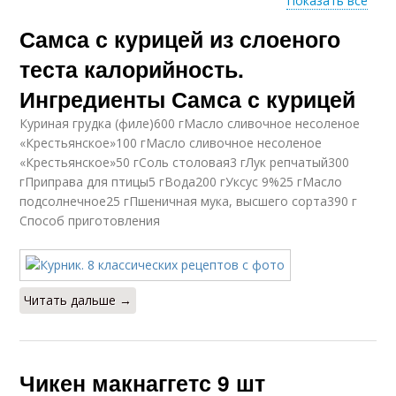
Показать все
Самса с курицей из слоеного
Рецепты в домашних
Мамины рецепты
условиях
теста калорийность.
Ингредиенты Самса с курицей
Куриная грудка (филе)600 гМасло сливочное несоленое
«Крестьянское»100 гМасло сливочное несоленое
«Крестьянское»50 гСоль столовая3 гЛук репчатый300
гПриправа для птицы5 гВода200 гУксус 9%25 гМасло
подсолнечное25 гПшеничная мука, высшего сорта390 г
Способ приготовления
Читать дальше →
Чикен макнаггетс 9 шт