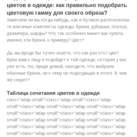
цветов в одежде: как правильно подобрать
цветовую гамму для своего образа?
Замечали ли вы когда-нибудь, как в бутиках расположены
те или иные комплекты одежды: брюки, рубашки, платья,
джемпера, шарфы? Что так особенно манит вас купить
именно эти брюки, к примеру? Цвет?
Да, вы вроде бы точно знаете, что как раз этот цвет
брюк вам к лицу и подойдет к той одежде, которая у вас
уже есть. Но, придя домой, находите, что выбрали
обычные брюки, ни к чему не подходящие в итоге. В чем
же секрет?
Таблица сочетания цветов в одежде
class="adap-small">class="adap-small">class="adap-
small">class="adap-small">class="adap-small">class="adap-
small">class="adap-small">class="adap-small">class="adap-
small">class="adap-small">class="adap-small">class="adap-
small">class="adap-small">class="adap-small">class="adap-
small">class="adap-small">class="adap-small">class="adap-