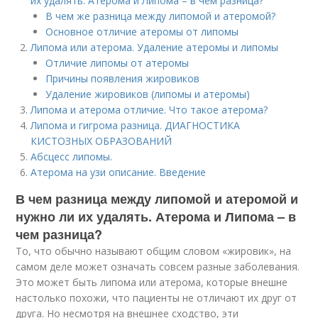
их удалять. Атерома и Липома – в чем разница?
В чем же разница между липомой и атеромой?
Основное отличие атеромы от липомы
Липома или атерома. Удаление атеромы и липомы
Отличие липомы от атеромы
Причины появления жировиков
Удаление жировиков (липомы и атеромы)
Липома и атерома отличие. Что такое атерома?
Липома и гигрома разница. ДИАГНОСТИКА
КИСТОЗНЫХ ОБРАЗОВАНИЙ
Абсцесс липомы.
Атерома на узи описание. Введение
В чем разница между липомой и атеромой и
нужно ли их удалять. Атерома и Липома – в
чем разница?
То, что обычно называют общим словом «жировик», на
самом деле может означать совсем разные заболевания.
Это может быть липома или атерома, которые внешне
настолько похожи, что пациенты не отличают их друг от
друга. Но несмотря на внешнее сходство, эти