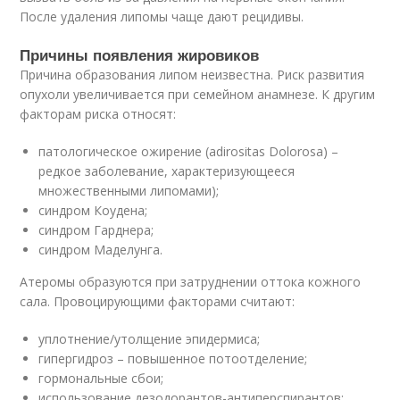
После удаления липомы чаще дают рецидивы.
Причины появления жировиков
Причина образования липом неизвестна. Риск развития
опухоли увеличивается при семейном анамнезе. К другим
факторам риска относят:
патологическое ожирение (adirositas Dolorosa) –
редкое заболевание, характеризующееся
множественными липомами);
синдром Коудена;
синдром Гарднера;
синдром Маделунга.
Атеромы образуются при затруднении оттока кожного
сала. Провоцирующими факторами считают:
уплотнение/утолщение эпидермиса;
гипергидроз – повышенное потоотделение;
гормональные сбои;
использование дезодорантов-антиперспирантов;