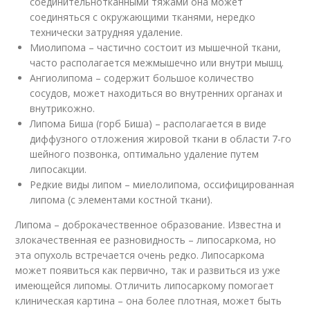
соединительнотканными тяжами она может
соединяться с окружающими тканями, нередко
технически затрудняя удаление.
Миолипома – частично состоит из мышечной ткани,
часто располагается межмышечно или внутри мышц.
Ангиолипома – содержит большое количество
сосудов, может находиться во внутренних органах и
внутрикожно.
Липома Биша (горб Биша) – располагается в виде
диффузного отложения жировой ткани в области 7-го
шейного позвонка, оптимально удаление путем
липосакции.
Редкие виды липом – миелолипома, оссифицированная
липома (с элементами костной ткани).
Липома – доброкачественное образование. Известна и
злокачественная ее разновидность – липосаркома, но
эта опухоль встречается очень редко. Липосаркома
может появиться как первично, так и развиться из уже
имеющейся липомы. Отличить липосаркому помогает
клиническая картина – она более плотная, может быть