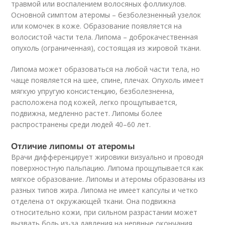
травмой или воспалением волосяных фолликулов.
Основной симптом атеромы – безболезненный узелок
или комочек в коже. Образование появляется на
волосистой части тела. Липома – доброкачественная
опухоль (ограниченная), состоящая из жировой ткани.
Липома может образоваться на любой части тела, но
чаще появляется на шее, спине, плечах. Опухоль имеет
мягкую упругую консистенцию, безболезненна,
расположена под кожей, легко прощупывается,
подвижна, медленно растет. Липомы более
распространены среди людей 40–60 лет.
Отличие липомы от атеромы
Врачи дифференцирует жировики визуально и проводя
поверхностную пальпацию. Липома прощупывается как
мягкое образование. Липомы и атеромы образованы из
разных типов жира. Липома не имеет капсулы и четко
отделена от окружающей ткани. Она подвижна
относительно кожи, при сильном разрастании может
вызвать боль из-за давления на нервные окончания.