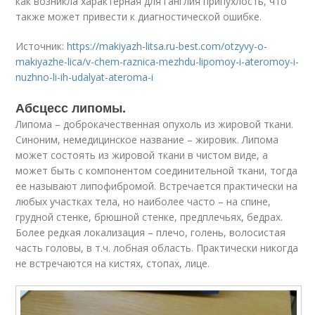
как возникла характерная для ганглия припухлость, что
также может привести к диагностической ошибке.
Источник:
https://makiyazh-litsa.ru-best.com/otzyvy-o-
makiyazhe-lica/v-chem-raznica-mezhdu-lipomoy-i-ateromoy-i-
nuzhno-li-ih-udalyat-ateroma-i
Абсцесс липомы.
Липома – доброкачественная опухоль из жировой ткани.
Синоним, немедицинское название – жировик. Липома
может состоять из жировой ткани в чистом виде, а
может быть с компонентом соединительной ткани, тогда
ее называют липофибромой. Встречается практически на
любых участках тела, но наиболее часто – на спине,
грудной стенке, брюшной стенке, предплечьях, бедрах.
Более редкая локализация – плечо, голень, волосистая
часть головы, в т.ч. лобная область. Практически никогда
не встречаются на кистях, стопах, лице.