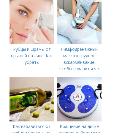
Рубцы и шрамы от
Лимфодренажный
прыщей на лице. Как
массаж грудное
убрать
вскармливание.
Чтобы справиться с
нагрубанием,
необходимо
предпринять
следующие действия:
Как избавиться от
Вращение на диске
рубцов после акне.
здоровья. Простота