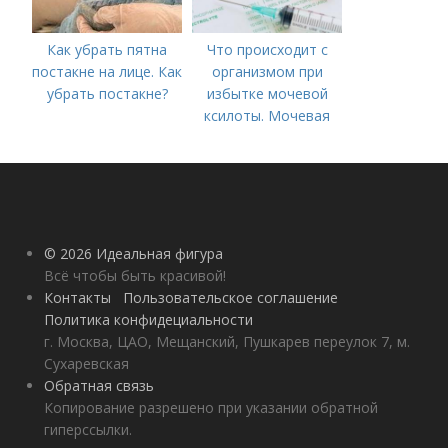
Как убрать пятна
Что происходит с
постакне на лице. Как
организмом при
убрать постакне?
избытке мочевой
ксилоты. Мочевая
кислота в крови:
норма и отклонения
© 2026 Идеальная фигура
Всё чтобы быть красивой!
Контакты
Пользовательское соглашение
Политика конфидециальности
г. Москва, ЦАО, Мещанский, Пушкарев переулок 7, м.
Сухаревская
Обратная связь
Копирование разрешено при указании обратной
гиперссылки.