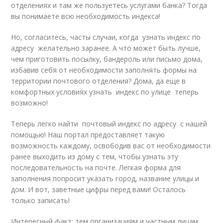
отделениях и там же пользуетесь услугами банка? Тогда
вы понимаете всю необходимость индекса!
Но, согласитесь, часты случаи, когда узнать индекс по
адресу желательно заранее. А что может быть лучше,
чем приготовить посылку, бандероль или письмо дома,
избавив себя от необходимости заполнять формы на
территории почтового отделения? Дома, да еще в
комфортных условиях узнать индекс по улице теперь
возможно!
Теперь легко найти почтовый индекс по адресу с нашей
помощью! Наш портал предоставляет такую
возможность каждому, освободив вас от необходимости
ранее выходить из дому с тем, чтобы узнать эту
последовательность на почте. Легкая форма для
заполнения попросит указать город, название улицы и
дом. И вот, заветные цифры перед вами! Осталось
только записать!
Интересный факт: тем организациям и частным лицам,