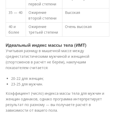
первой степени
35 — 40
Ожирение
Высокая
второй степени
40 и
Ожирение
Очень высокая
более
третьей степени
Идеальный индекс массы тела (ИМТ)
Учитывая разницу в мышечной массе между
среднестатистическими мужчиной и женщиной
(спортсменов в расчёт не берём), наилучшим
показателем считается:
20-22 для женщин;
23-25 для мужчин.
Коэффициент (число) индекса массы тела для мужчин и
женщин одинаков, однако программа интерпретирует
результат по разному — вы получаете расчёт в
зависимости от вашего пола.