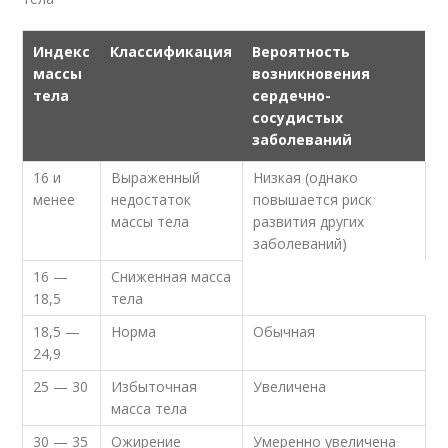
Индекс
Классификация
Вероятность
массы
возникновения
тела
сердечно-
сосудистых
заболеваний
16 и
Выраженный
Низкая (однако
менее
недостаток
повышается риск
массы тела
развития других
заболеваний)
16 —
Сниженная масса
18,5
тела
18,5 —
Норма
Обычная
24,9
25 — 30
Избыточная
Увеличена
масса тела
30 — 35
Ожирение
Умеренно увеличена