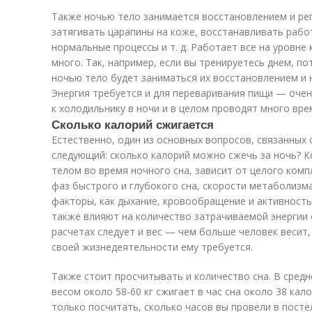
Также ночью тело занимается восстановлением и ре
затягивать царапины на коже, восстанавливать раб
нормальные процессы и т. д. Работает все на уровне 
много. Так, например, если вы тренируетесь днем, п
ночью тело будет заниматься их восстановлением и 
Энергия требуется и для переваривания пищи — очень
к холодильнику в ночи и в целом проводят много вре
Сколько калорий сжигается
Естественно, один из основных вопросов, связанных 
следующий: сколько калорий можно сжечь за ночь? К
телом во время ночного сна, зависит от целого ком
фаз быстрого и глубокого сна, скорости метаболизма 
факторы, как дыхание, кровообращение и активность
также влияют на количество затрачиваемой энергии 
расчетах следует и вес — чем больше человек весит
своей жизнедеятельности ему требуется.
Также стоит просчитывать и количество сна. В средн
весом около 58-60 кг сжигает в час сна около 38 кал
только посчитать, сколько часов вы провели в посте