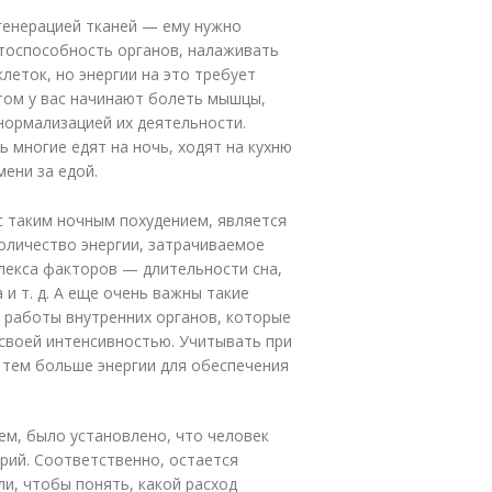
генерацией тканей — ему нужно
отоспособность органов, налаживать
клеток, но энергии на это требует
отом у вас начинают болеть мышцы,
нормализацией их деятельности.
 многие едят на ночь, ходят на кухню
мени за едой.
с таким ночным похудением, является
оличество энергии, затрачиваемое
плекса факторов — длительности сна,
и т. д. А еще очень важны такие
 работы внутренних органов, которые
своей интенсивностью. Учитывать при
, тем больше энергии для обеспечения
ем, было установлено, что человек
орий. Соответственно, остается
ли, чтобы понять, какой расход