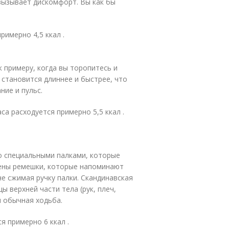
вызывает дискомфорт. Вы как бы
римерно 4,5 ккал .
к примеру, когда вы торопитесь и
 становится длиннее и быстрее, что
ие и пульс.
са расходуется примерно 5,5 ккал .
 со специальными палками, которые
лены ремешки, которые напоминают
не сжимая ручку палки. Скандинавская
 верхней части тела (рук, плеч,
м обычная ходьба.
я примерно 6 ккал .