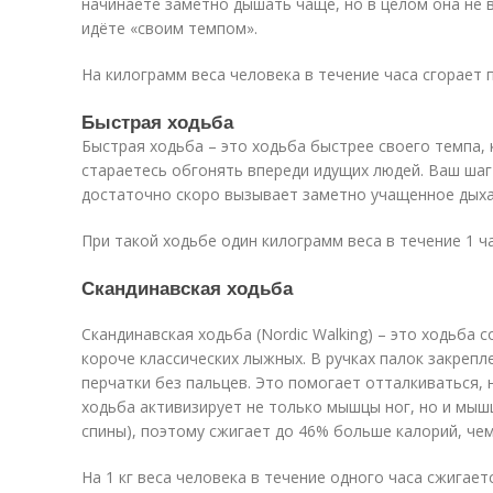
начинаете заметно дышать чаще, но в целом она не 
идёте «своим темпом».
На килограмм веса человека в течение часа сгорает п
Быстрая ходьба
Быстрая ходьба – это ходьба быстрее своего темпа, 
стараетесь обгонять впереди идущих людей. Ваш шаг
достаточно скоро вызывает заметно учащенное дыхан
При такой ходьбе один килограмм веса в течение 1 ча
Скандинавская ходьба
Скандинавская ходьба (Nordic Walking) – это ходьба
короче классических лыжных. В ручках палок закреп
перчатки без пальцев. Это помогает отталкиваться, 
ходьба активизирует не только мышцы ног, но и мышцы
спины), поэтому сжигает до 46% больше калорий, че
На 1 кг веса человека в течение одного часа сжигаетс