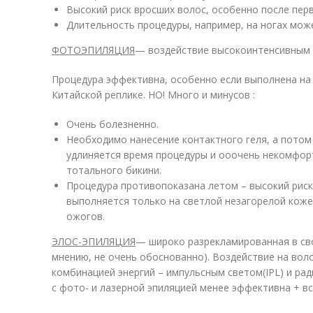
Высокий риск вросших волос, особенно после перв
Длительность процедуры, например, на ногах може
ФОТОЭПИЛЯЦИЯ
— воздействие высокоинтенсивным и
Процедура эффективна, особенно если выполнена на 
Китайской реплике. НО! Много и минусов :
Очень болезненно.
Необходимо нанесение контактного геля, а потом 
удлиняется время процедуры и ооочень некомфор
тотального бикини.
Процедура противопоказана летом – высокий риск
выполняется только на светлой незагорелой коже
ожогов.
ЭЛОС-ЭПИЛЯЦИЯ
— широко разрекламированная в св
мнению, не очень обоснованно). Воздействие на вол
комбинацией энергий – импульсным светом(IPL) и ра
с фото- и лазерной эпиляцией менее эффективна + в