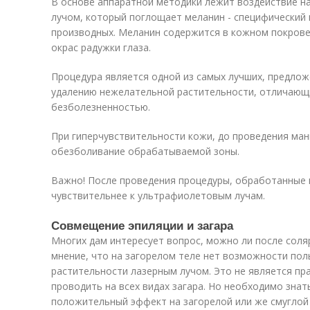
В основе аппаратной методики лежит воздействие н
лучом, который поглощает меланин - специфический 
производных. Меланин содержится в кожном покрове,
окрас радужки глаза.
Процедура является одной из самых лучших, предло
удалению нежелательной растительности, отличающ
безболезненностью.
При гиперчувствительности кожи, до проведения ма
обезболивание обрабатываемой зоны.
Важно! После проведения процедуры, обработанные 
чувствительнее к ультрафиолетовым лучам.
Совмещение эпиляции и загара
Многих дам интересует вопрос, можно ли после соля
мнение, что на загорелом теле нет возможности по
растительности лазерным лучом. Это не является пр
проводить на всех видах загара. Но необходимо знат
положительный эффект на загорелой или же смуглой