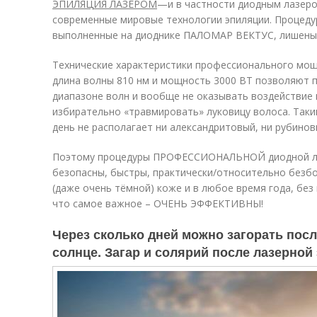
ЭПИЛЯЦИЯ ЛАЗЕРОМ
—и в частности диодным лазе
современные мировые технологии эпиляции. Процеду
выполненные на диоднике ПАЛОМАР ВЕКТУС, лишены 
Технические характеристики профессионального мощ
длина волны 810 нм и мощность 3000 ВТ позволяют 
диапазоне волн и вообще не оказывать воздействие 
избирательно «травмировать» луковицу волоса. Таки
день не располагает ни александритовый, ни рубиновы
Поэтому процедуры ПРОФЕССИОНАЛЬНОЙ диодной ла
безопасны, быстры, практически/относительно безб
(даже очень тёмной) коже и в любое время года, без 
что самое важное – ОЧЕНЬ ЭФФЕКТИВНЫ!
Через сколько дней можно загорать пос
солнце. Загар и солярий после лазерной