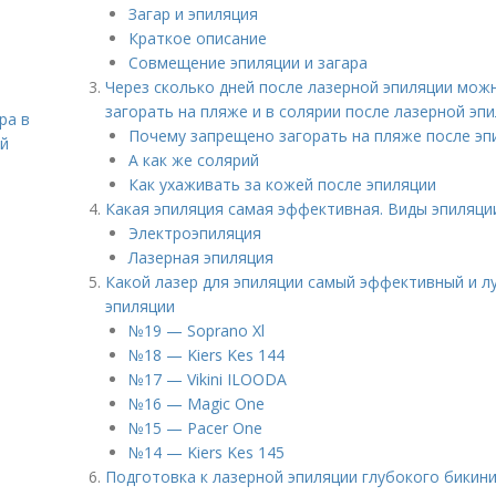
Загар и эпиляция
Краткое описание
Совмещение эпиляции и загара
Через сколько дней после лазерной эпиляции можн
загорать на пляже и в солярии после лазерной эп
ра в
Почему запрещено загорать на пляже после эп
ой
А как же солярий
Как ухаживать за кожей после эпиляции
Какая эпиляция самая эффективная. Виды эпиляци
Электроэпиляция
Лазерная эпиляция
Какой лазер для эпиляции самый эффективный и л
эпиляции
№19 — Soprano Xl
№18 — Kiers Kes 144
№17 — Vikini ILOODA
№16 — Magic One
№15 — Pacer One
№14 — Kiers Kes 145
Подготовка к лазерной эпиляции глубокого бикини