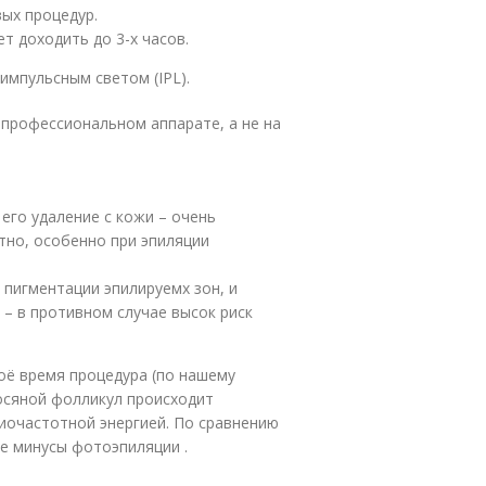
ых процедур.
т доходить до 3-х часов.
мпульсным светом (IPL).
профессиональном аппарате, а не на
его удаление с кожи – очень
тно, особенно при эпиляции
 пигментации эпилируемх зон, и
 – в противном случае высок риск
оё время процедура (по нашему
осяной фолликул происходит
диочастотной энергией. По сравнению
се минусы фотоэпиляции .