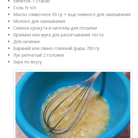
Кипяток 1 стакан
Соль ½ ч/л
Масло сливочное 50 гр + еще немного для смазывания
Молоко для смазывания
Семена кунжута и нигеллы для посыпки
Крахмал или мука для раскатывания теста
Для начинки:
Бараний или свино-говяжий фарш 700 гр
Лук репчатый 2 головки
Зира по вкусу