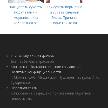
Как убрать сухость
Как сузить поры лица
под глазами и
и убрать сальный
морщинки. Как
блеск. Причины
избавиться от
пористой кожи
морщин под глазами:
косметологические
процедуры
© 2026 Идеальная фигура
Всё чтобы быть красивой!
Контакты
Пользовательское соглашение
Политика конфидециальности
г. Москва, ЦАО, Мещанский, Пушкарев переулок 7, м.
Сухаревская
Обратная связь
Копирование разрешено при указании обратной
гиперссылки.