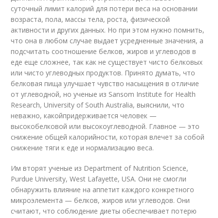
суточный лимит калорий для потери веса на основании
возраста, пола, массы тела, роста, физической
активности и других данных. Но при этом нужно помнить,
что она в любом случае выдает усредненные значения, а
подсчитать соотношение белков, жиров и углеводов в
еде еще сложнее, так как не существует чисто белковых
или чисто углеводных продуктов. Принято думать, что
белковая пища улучшает чувство насыщения в отличие
от углеводной, но ученые из Sansom Institute for Health
Research, University of South Australia, выяснили, что
неважно, какойпридерживается человек —
высокобелковой или высокоуглеводной. Главное — это
снижение общей калорийности, которая влечет за собой
снижение тяги к еде и нормализацию веса.
Им вторят ученые из Department of Nutrition Science,
Purdue University, West Lafayette, USA. Они не смогли
обнаружить влияние на аппетит каждого конкретного
микроэлемента — белков, жиров или углеводов. Они
считают, что соблюдение диеты обеспечивает потерю