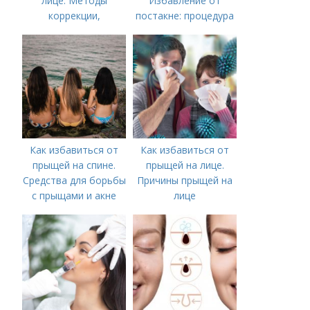
лице. Методы
Избавление от
коррекции,
постакне: процедура
аппаратного лечения
акне и удаления
рубцов и шрамов
постакне
Как избавиться от
Как избавиться от
прыщей на спине.
прыщей на лице.
Средства для борьбы
Причины прыщей на
с прыщами и акне
лице